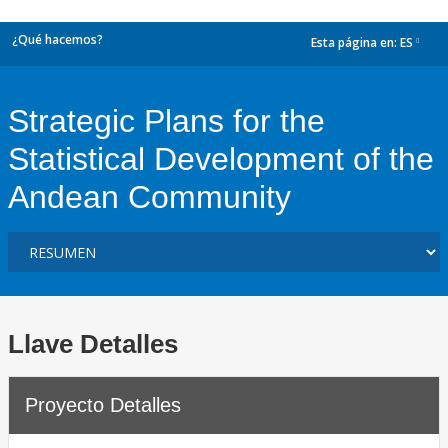
¿Qué hacemos?
Esta página en:
ES
dropdown
Strategic Plans for the
Statistical Development of the
Andean Community
Llave Detalles
Proyecto Detalles