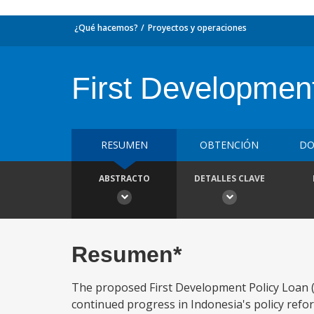
¿Qué hacemos?
Proyectos y operaciones
First Developmen
RESUMEN
OBTENCIÓN
DO
ABSTRACTO
DETALLES CLAVE
Resumen*
The proposed First Development Policy Loan (
continued progress in Indonesia's policy refo