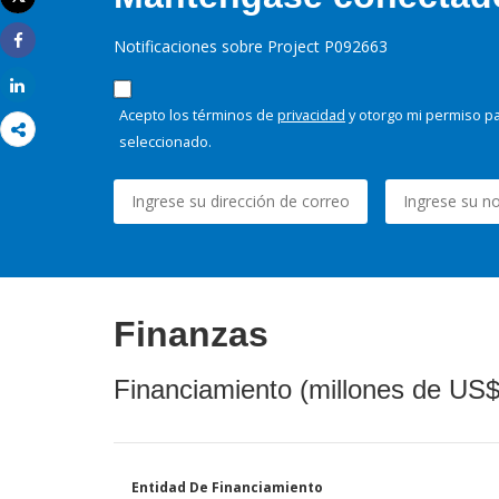
Imprimir
Notificaciones sobre Project P092663
Share
Share
Acepto los términos de
privacidad
y otorgo mi permiso pa
seleccionado.
Finanzas
Financiamiento (millones de US$
Entidad De Financiamiento