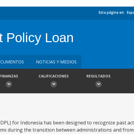
Esta página en:
Esp
t Policy Loan
CUMENTOS
NOTICIAS Y MEDIOS
FINANZAS
CALIFICACIONES
RESULTADOS
DPL) for Indonesia has been designed to recognize past ac
rms during the transition between administrations and from 