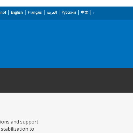
añol
English
Français
العربية
Русский
中文
tions and support
stabilization to