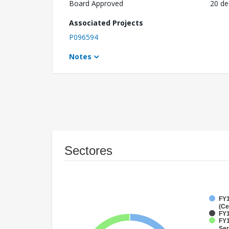
Board Approved
20 de
Associated Projects
P096594
Notes
Sectores
FY1
(Ce
FY1
FY1
Ser