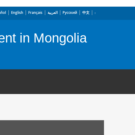
añol
English
Français
العربية
Русский
中文
ent in Mongolia