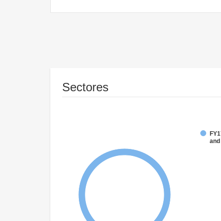
Sectores
FY17
and