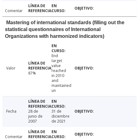
Comentar
Mastering of international standards (filling out the
statistical questionnaires of International
Organizations with harmonized indicators)
End
target
value
Valor
reached
87%
in 2010
and
maintained
un
Fecha
28 de
31 de
junio de
diciembre
2007
de 2021
Comentar