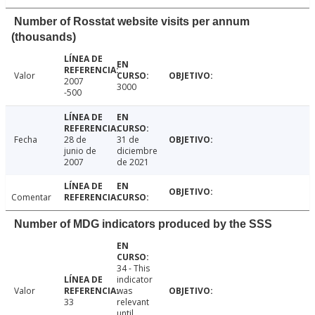
Number of Rosstat website visits per annum
(thousands)
Valor
2007
3000
-500
Fecha
28 de
31 de
junio de
diciembre
2007
de 2021
Comentar
Number of MDG indicators produced by the SSS
34 - This
indicator
Valor
was
33
relevant
until