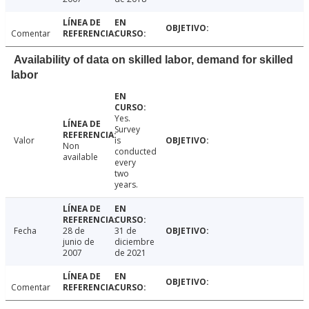
Comentar
Availability of data on skilled labor, demand for skilled
labor
Yes.
Survey
Valor
is
Non
conducted
available
every
two
years.
Fecha
28 de
31 de
junio de
diciembre
2007
de 2021
Comentar