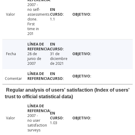
2007 -
no self-
Valor
assessments
done.
1.1
First
time in
201
Fecha
28 de
31 de
junio de
diciembre
2007
de 2021
Comentar
Regular analysis of users' satisfaction (Index of users'
trust to official statistical data)
2007 -
Valor
no user
1.03
satisfaction
surveys