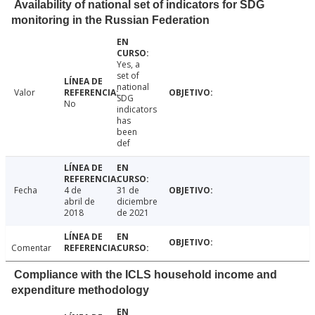
Availability of national set of indicators for SDG
monitoring in the Russian Federation
Yes, a
set of
national
Valor
SDG
No
indicators
has
been
def
Fecha
4 de
31 de
abril de
diciembre
2018
de 2021
Comentar
Compliance with the ICLS household income and
expenditure methodology