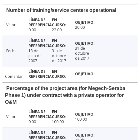
Number of training/service centers operational
Valor
20.00
0.00
22.00
31 de
Fecha
13 de
31 de
octubre
julio de
octubre
de 2017
2007
de 2017
Comentar
Percentage of the project area (for Megech-Seraba
Phase 1) under contract with a private operator for
O&M
Valor
100.00
0.00
100.00