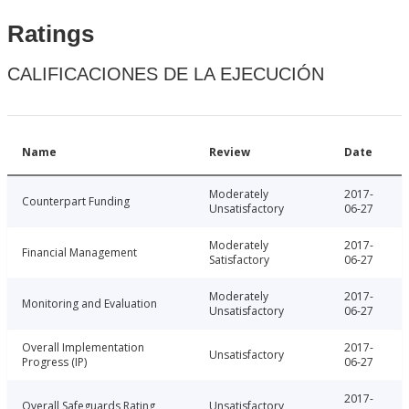
Ratings
CALIFICACIONES DE LA EJECUCIÓN
Name
Review
Date
Moderately
2017-
Counterpart Funding
Unsatisfactory
06-27
Moderately
2017-
Financial Management
Satisfactory
06-27
Moderately
2017-
Monitoring and Evaluation
Unsatisfactory
06-27
Overall Implementation
2017-
Unsatisfactory
Progress (IP)
06-27
2017-
Overall Safeguards Rating
Unsatisfactory