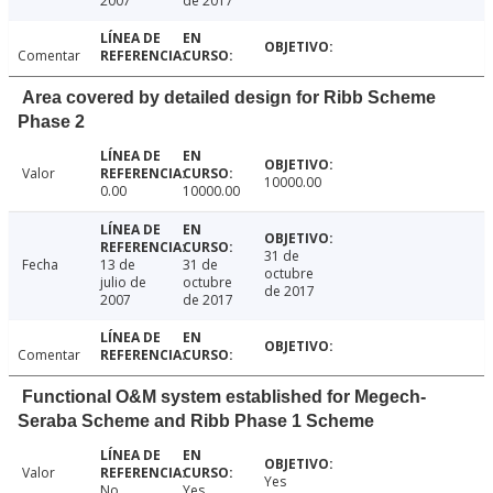
2007
de 2017
Comentar
Area covered by detailed design for Ribb Scheme
Phase 2
Valor
10000.00
0.00
10000.00
31 de
Fecha
13 de
31 de
octubre
julio de
octubre
de 2017
2007
de 2017
Comentar
Functional O&M system established for Megech-
Seraba Scheme and Ribb Phase 1 Scheme
Valor
Yes
No
Yes