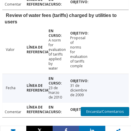
Comentar
Review of water fees (tariffs) charged by utilities to
users
Proposal
A norm
of
for
norms
Valor
evaluation
for
of tariffs
evaluation
applied
of tariffs
by
comple
water
31 de
Fecha
23 de
diciembre
marzo
de 2009
de 2010
Encuesta/Comentarios
Comentar