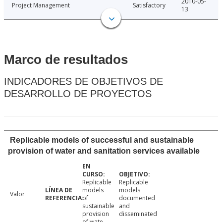
2010-05-
Project Management
Satisfactory
13
Marco de resultados
INDICADORES DE OBJETIVOS DE
DESARROLLO DE PROYECTOS
Replicable models of successful and sustainable
provision of water and sanitation services available
Replicable
Replicable
models
models
Valor
of
documented
sustainable
and
provision
disseminated
of wate