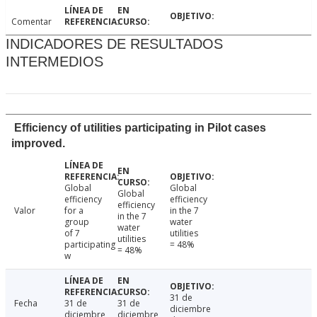
Comentar
INDICADORES DE RESULTADOS
INTERMEDIOS
Efficiency of utilities participating in Pilot cases
improved.
Global
Global
Global
efficiency
efficiency
efficiency
Valor
for a
in the 7
in the 7
group
water
water
of 7
utilities
utilities
participating
= 48%
= 48%
w
31 de
Fecha
31 de
31 de
diciembre
diciembre
diciembre