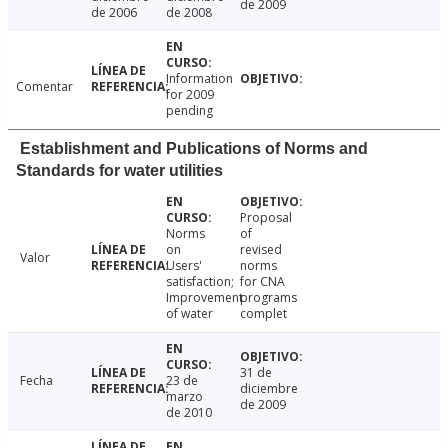
de 2009
de 2006
de 2008
Information
Comentar
for 2009
pending
Establishment and Publications of Norms and
Standards for water utilities
Proposal
Norms
of
on
revised
Valor
Users'
norms
satisfaction;
for CNA
Improvement
programs
of water
complet
31 de
Fecha
23 de
diciembre
marzo
de 2009
de 2010