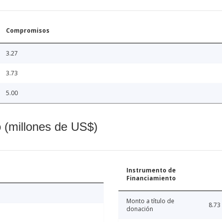
Compromisos
3.27
3.73
5.00
o (millones de US$)
Instrumento de
Financiamiento
Monto a título de
8.73
donación