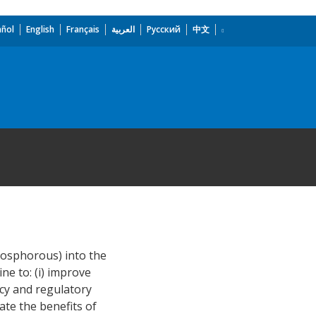
añol
English
Français
العربية
Русский
中文
hosphorous) into the
e to: (i) improve
icy and regulatory
ate the benefits of