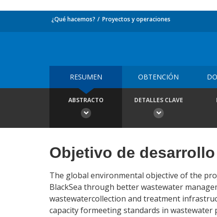
¿Qué hacemos?
Proyectos y operaciones
RESUMEN
OBTENCIÓN
DO
ABSTRACTO
DETALLES CLAVE
Objetivo de desarrollo
The global environmental objective of the pro
BlackSea through better wastewater management
wastewatercollection and treatment infrastructu
capacity formeeting standards in wastewater po