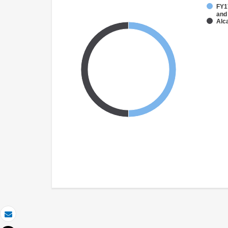
FY17
and
Alca
Correo electrónico