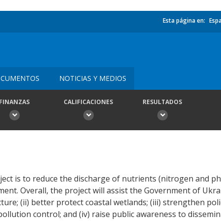
Esta página en:
Esp
CUMENTOS
NOTICIAS Y MEDIOS
FINANZAS
CALIFICACIONES
RESULTADOS
ject is to reduce the discharge of nutrients (nitrogen and p
. Overall, the project will assist the Government of Ukrain
re; (ii) better protect coastal wetlands; (iii) strengthen pol
llution control; and (iv) raise public awareness to dissemin