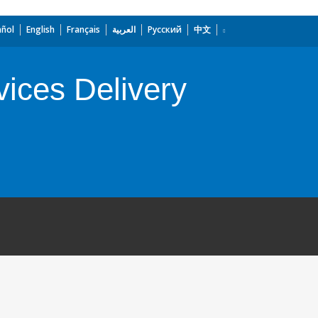
añol
English
Français
العربية
Русский
中文
ices Delivery