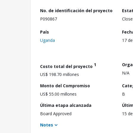
No. de identificación del proyecto
Esta
P090867
Close
País
Fech
Uganda
17 de
1
Orga
Costo total del proyecto
N/A
US$ 198.70 millones
Monto del Compromiso
Cate
US$ 55.00 millones
B
Última etapa alcanzada
Últi
Board Approved
15 de
Notes