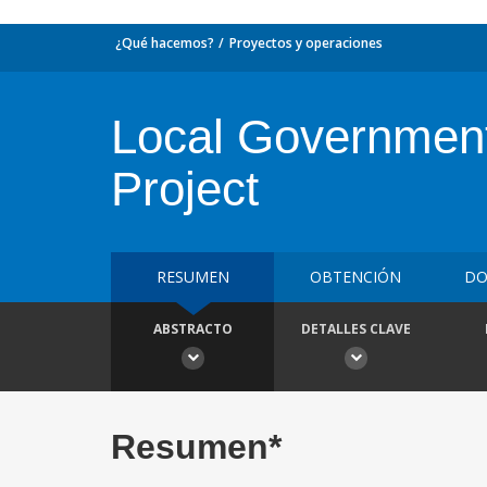
¿Qué hacemos?
Proyectos y operaciones
Local Government
Project
RESUMEN
OBTENCIÓN
DO
ABSTRACTO
DETALLES CLAVE
Resumen*