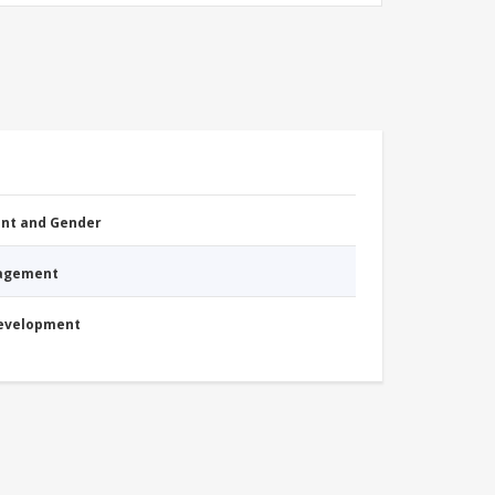
nt and Gender
nagement
Development