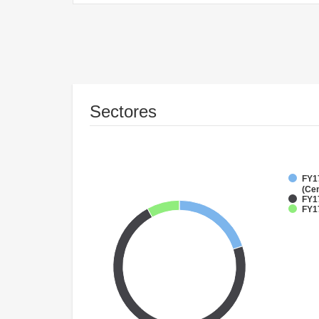
Sectores
FY1
(Cen
FY1
FY17