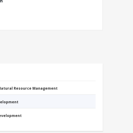
ón
 Natural Resource Management
evelopment
Development