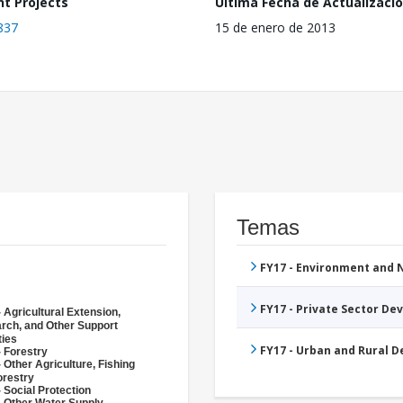
nt Projects
Última Fecha de Actualizaci
837
15 de enero de 2013
Temas
FY17 - Environment and
FY17 - Private Sector D
 Agricultural Extension,
rch, and Other Support
ties
FY17 - Urban and Rural 
- Forestry
 Other Agriculture, Fishing
orestry
 Social Protection