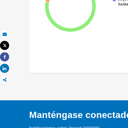
FY17 
Sanit
Correo electrónico
Tweet
Imprimir
Share
Share
Manténgase conectado,
Notificaciones sobre Project P090680