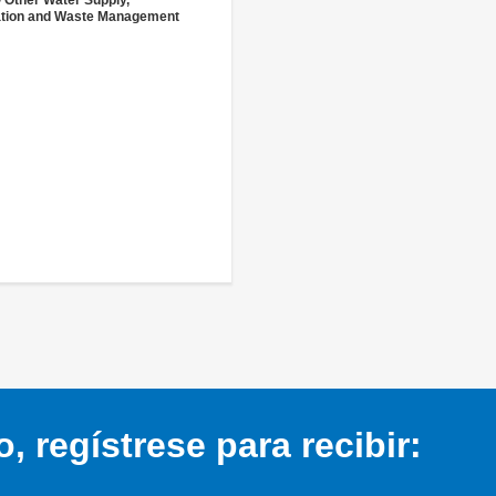
- Other Water Supply,
ation and Waste Management
 regístrese para recibir: