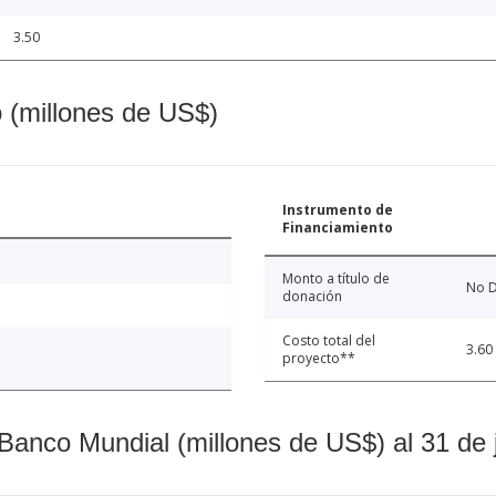
3.50
o (millones de US$)
Instrumento de
Financiamiento
Monto a título de
No D
donación
Costo total del
3.60
proyecto**
Banco Mundial (millones de US$) al 31 de 