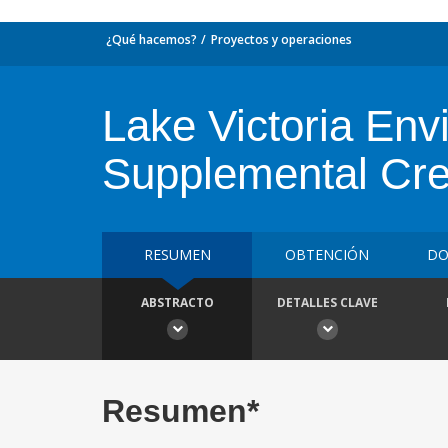
¿Qué hacemos?
Proyectos y operaciones
Lake Victoria En
Supplemental Cre
RESUMEN
OBTENCIÓN
DO
ABSTRACTO
DETALLES CLAVE
Resumen*