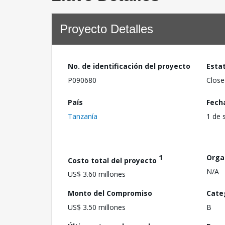
Proyecto Detalles
No. de identificación del proyecto
Esta
P090680
Close
País
Fech
Tanzanía
1 de 
1
Orga
Costo total del proyecto
N/A
US$ 3.60 millones
Monto del Compromiso
Cate
US$ 3.50 millones
B