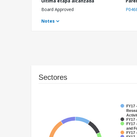
Última etapa alcanzada
Pare
Board Approved
P046
Notes
Sectores
FY17 -
Resea
Activi
FY17 
FY17 -
and F
FY17 -