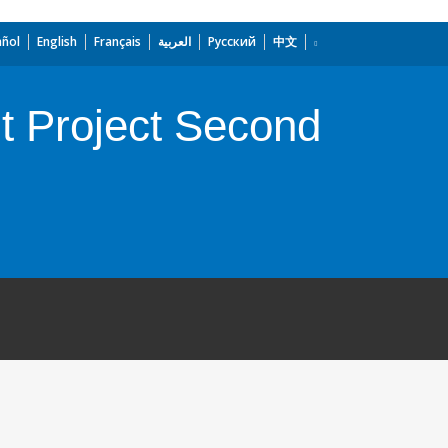
añol
English
Français
العربية
Русский
中文
t Project Second