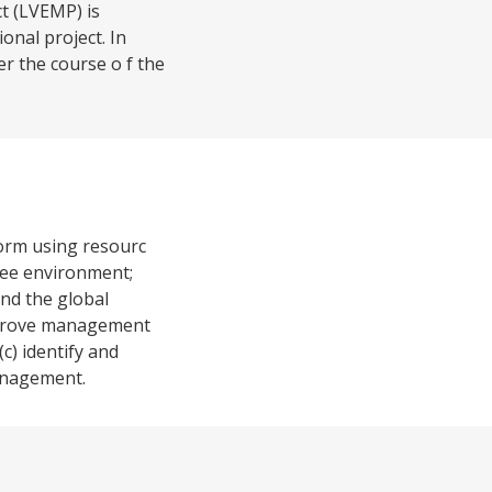
t (LVEMP) is
onal project. In
r the course o f the
form using resourc
ree environment;
and the global
improve management
c) identify and
management.