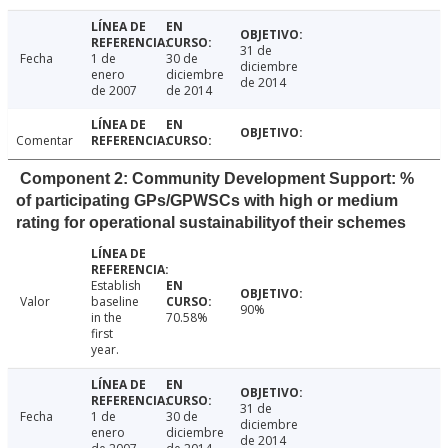
31 de
Fecha
1 de
30 de
diciembre
enero
diciembre
de 2014
de 2007
de 2014
Comentar
Component 2: Community Development Support: %
of participating GPs/GPWSCs with high or medium
rating for operational sustainabilityof their schemes
Establish
Valor
baseline
90%
in the
70.58%
first
year.
31 de
Fecha
1 de
30 de
diciembre
enero
diciembre
de 2014