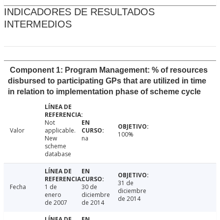
INDICADORES DE RESULTADOS
INTERMEDIOS
Component 1: Program Management: % of resources
disbursed to participating GPs that are utilized in time
in relation to implementation phase of scheme cycle
Not
Valor
applicable.
100%
New
na
scheme
database
31 de
Fecha
1 de
30 de
diciembre
enero
diciembre
de 2014
de 2007
de 2014