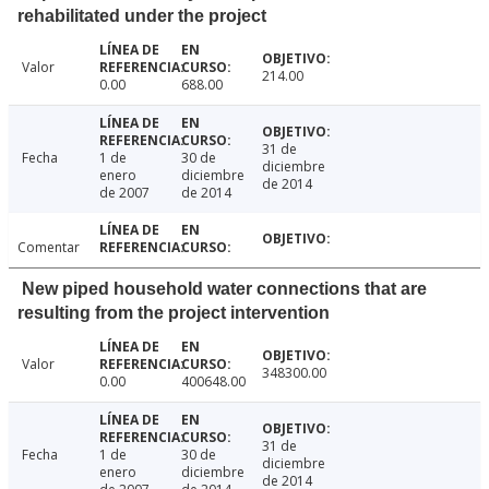
rehabilitated under the project
Valor
214.00
0.00
688.00
31 de
Fecha
1 de
30 de
diciembre
enero
diciembre
de 2014
de 2007
de 2014
Comentar
New piped household water connections that are
resulting from the project intervention
Valor
348300.00
0.00
400648.00
31 de
Fecha
1 de
30 de
diciembre
enero
diciembre
de 2014