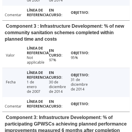
de 2007
de 2014
Comentar
Component 3 : Infrastructure Development: % of new
community sanitation schemes completed within
planned time and costs
Valor
Not
95%
97%
applicable
31 de
Fecha
1 de
30 de
diciembre
enero
diciembre
de 2014
de 2007
de 2014
Comentar
Component 3: Infrastructure Development: % of
participating GPWSCs achieving planned performance
improvements measured 6 months after completion