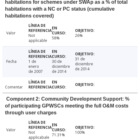
habitations for schemes under SWAp as a % of total
habitations with a NC or PC status (cumulative
habitations covered)
Valor
Not
26%
58%
applicable
31 de
Fecha
1 de
30 de
diciembre
enero
diciembre
de 2014
de 2007
de 2014
Comentar
Component 2: Community Development Support: %
of participating GPWSCs meeting the full O&M costs
through user charges
Valor
Not
100%
71.31%
applicabale