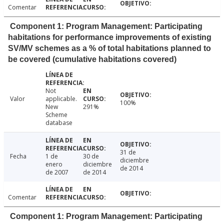
Comentar
Component 1: Program Management: Participating
habitations for performance improvements of existing
SV/MV schemes as a % of total habitations planned to
be covered (cumulative habitations covered)
Not
Valor
applicable.
100%
New
291%
Scheme
database
31 de
Fecha
1 de
30 de
diciembre
enero
diciembre
de 2014
de 2007
de 2014
Comentar
Component 1: Program Management: Participating