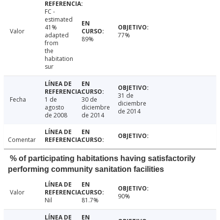
FC -
estimated
41%
Valor
adapted
77%
89%
from
the
habitation
sur
31 de
Fecha
1 de
30 de
diciembre
agosto
diciembre
de 2014
de 2008
de 2014
Comentar
% of participating habitations having satisfactorily
performing community sanitation facilities
Valor
90%
Nil
81.7%