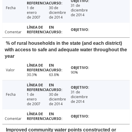
31 de
Fecha
1 de
30 de
diciembre
enero
diciembre
de 2014
de 2007
de 2014
Comentar
% of rural households in the state (and each district)
with access to safe and adequate water throughout the
year
Valor
90%
30.3%
63.8%
31 de
Fecha
1 de
30 de
diciembre
enero
diciembre
de 2014
de 2007
de 2014
Comentar
Improved community water points constructed or