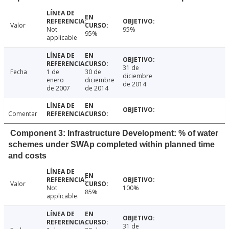
Valor
Not
95%
95%
applicable
31 de
Fecha
1 de
30 de
diciembre
enero
diciembre
de 2014
de 2007
de 2014
Comentar
Component 3: Infrastructure Development: % of water
schemes under SWAp completed within planned time
and costs
Valor
Not
100%
85%
applicable.
31 de