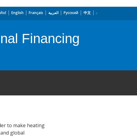
añol
English
Français
العربية
Русский
中文
onal Financing
rder to make heating
 and global