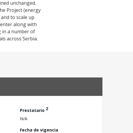
ained unchanged.
the Project (energy
 and to scale up
Center along with
g in a number of
als across Serbia.
2
Prestatario
N/A
Fecha de vigencia