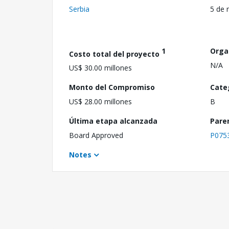
Serbia
5 de 
1
Orga
Costo total del proyecto
N/A
US$ 30.00 millones
Monto del Compromiso
Cate
US$ 28.00 millones
B
Última etapa alcanzada
Pare
Board Approved
P075
Notes