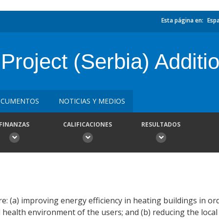
Esta página en:
Esp
Project (Serbia) Additi
CUMENTOS
NOTICIAS Y MEDIOS
FINANZAS
CALIFICACIONES
RESULTADOS
e: (a) improving energy efficiency in heating buildings in o
health environment of the users; and (b) reducing the local