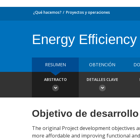
¿Qué hacemos?
Proyectos y operaciones
Energy Efficiency 
RESUMEN
OBTENCIÓN
DO
ABSTRACTO
DETALLES CLAVE
Objetivo de desarrollo
The original Project development objectives ar
more affordable and improving functional and 