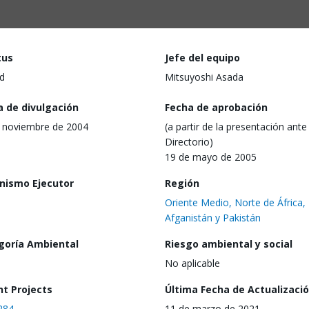
tus
Jefe del equipo
d
Mitsuyoshi Asada
a de divulgación
Fecha de aprobación
 noviembre de 2004
(a partir de la presentación ante 
Directorio)
19 de mayo de 2005
nismo Ejecutor
Región
Oriente Medio, Norte de África,
Afganistán y Pakistán
goría Ambiental
Riesgo ambiental y social
No aplicable
nt Projects
Última Fecha de Actualizaci
284
11 de marzo de 2021