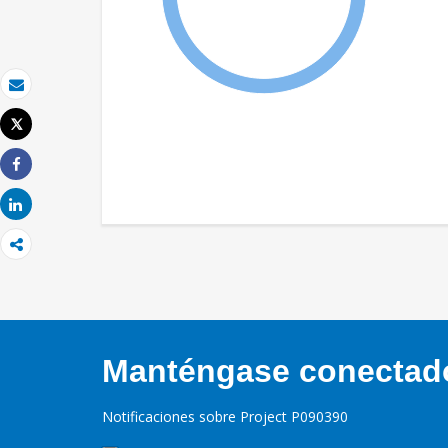
Correo electrónico
Tweet
Imprimir
Share
Share
Manténgase conectado,
Notificaciones sobre Project P090390