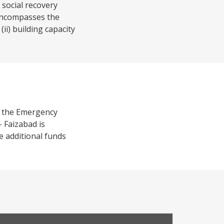
 social recovery
 encompasses the
ii) building capacity
f the Emergency
 Faizabad is
e additional funds