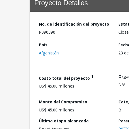
Proyecto Detalles
No. de identificación del proyecto
Esta
P090390
Close
País
Fech
Afganistán
23 de
1
Orga
Costo total del proyecto
N/A
US$ 45.00 millones
Monto del Compromiso
Cate
US$ 45.00 millones
B
Última etapa alcanzada
Pare
Board Approved
P078