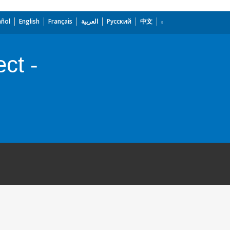
añol
English
Français
العربية
Русский
中文
ct -