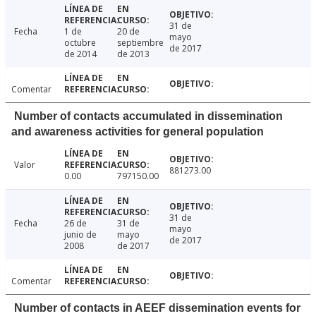
31 de
Fecha
1 de
20 de
mayo
octubre
septiembre
de 2017
de 2014
de 2013
Comentar
Number of contacts accumulated in dissemination
and awareness activities for general population
Valor
881273.00
0.00
797150.00
31 de
Fecha
26 de
31 de
mayo
junio de
mayo
de 2017
2008
de 2017
Comentar
Number of contacts in AEEF dissemination events for