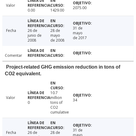
Valor
2075.00
0.00
1429.00
31 de
Fecha
26 de
28 de
mayo
junio de
mayo
de 2017
2008
de 2008
Comentar
Project-related GHG emission reduction in tons of
CO2 equivalent.
10.7
Valor
million
34
0
tons of
CO2
cumulative
31 de
Fecha
26 de
28 de
mayo