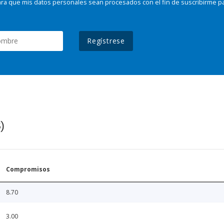
ra que mis datos personales sean procesados con el fin de suscribirme p
Regístrese
)
Compromisos
8.70
3.00