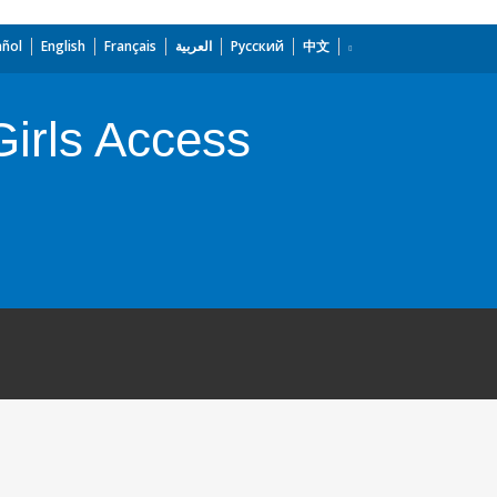
añol
English
Français
العربية
Русский
中文
irls Access