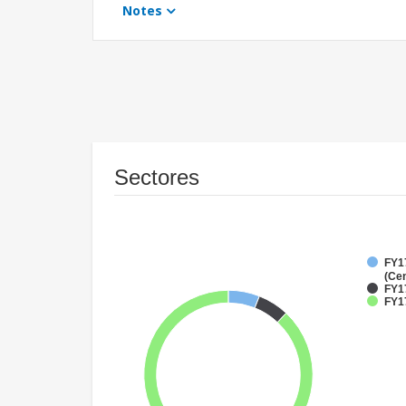
Notes
Sectores
FY1
(Cen
FY1
FY1