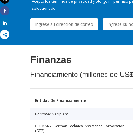
Acepto los términos de
privacidad
y otorgo mi permiso pa
Imprimir
seleccionado.
Share
Share
Finanzas
Financiamiento (millones de US$
Entidad De Financiamiento
Borrower/Recipient
GERMANY: German Technical Assistance Corporation
(GTZ)