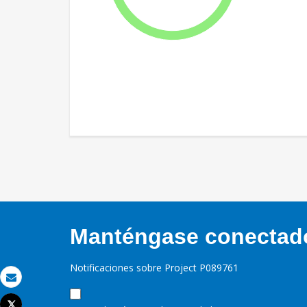
Manténgase conectado,
Notificaciones sobre Project P089761
Correo electrónico
Tweet