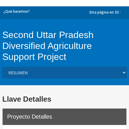
¿Qué hacemos?
Esta página en:
ES
dropdown
Second Uttar Pradesh
Diversified Agriculture
Support Project
Llave Detalles
Proyecto Detalles