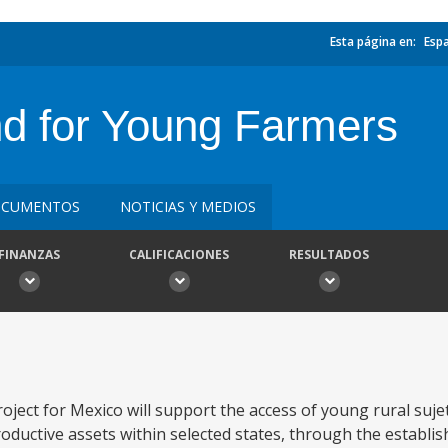
Esta página en:
Esp
d for Young Farmers
CUMENTOS
NOTICIAS Y MEDIOS
FINANZAS
CALIFICACIONES
RESULTADOS
oject for Mexico will support the access of young rural suje
oductive assets within selected states, through the establi