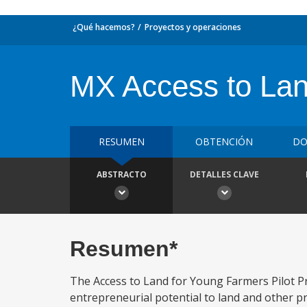
¿Qué hacemos?
Proyectos y operaciones
MX Access to Lan
RESUMEN
OBTENCIÓN
DO
ABSTRACTO
DETALLES CLAVE
Resumen*
The Access to Land for Young Farmers Pilot Pr
entrepreneurial potential to land and other pr