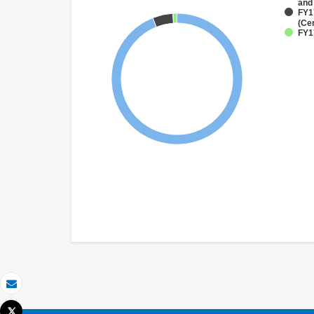
and
FY1
(Ce
FY17
Correo electrónico
Tweet