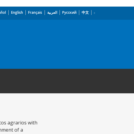
añol
English
Français
العربية
Русский
中文
tos agrarios with
shment of a