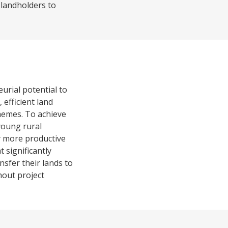
r landholders to
urial potential to
 efficient land
chemes. To achieve
 young rural
ly more productive
 significantly
nsfer their lands to
hout project