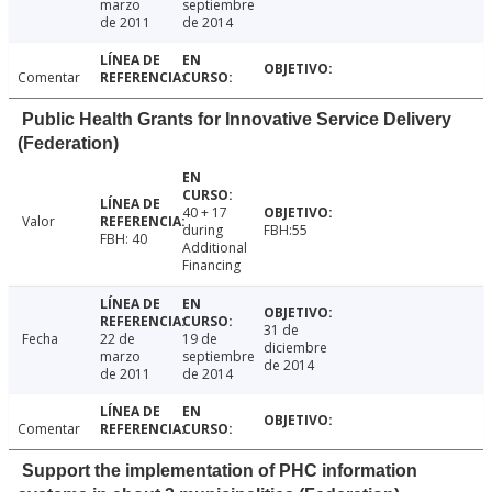
marzo
septiembre
de 2011
de 2014
Comentar
Public Health Grants for Innovative Service Delivery
(Federation)
40 + 17
Valor
during
FBH:55
FBH: 40
Additional
Financing
31 de
Fecha
22 de
19 de
diciembre
marzo
septiembre
de 2014
de 2011
de 2014
Comentar
Support the implementation of PHC information