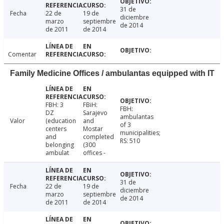
31 de
Fecha
22 de
19 de
diciembre
marzo
septiembre
de 2014
de 2011
de 2014
Comentar
Family Medicine Offices / ambulantas equipped with IT
FBH: 3
FBiH:
FBH:
DZ
Sarajevo
ambulantas
Valor
(education
and
of 3
centers
Mostar
municipalities;
and
completed
RS: 510
belonging
(300
ambulat
offices -
31 de
Fecha
22 de
19 de
diciembre
marzo
septiembre
de 2014
de 2011
de 2014