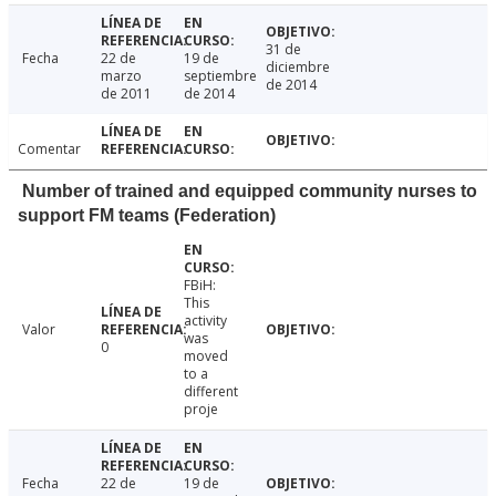
31 de
Fecha
22 de
19 de
diciembre
marzo
septiembre
de 2014
de 2011
de 2014
Comentar
Number of trained and equipped community nurses to
support FM teams (Federation)
FBiH:
This
activity
Valor
was
0
moved
to a
different
proje
Fecha
22 de
19 de