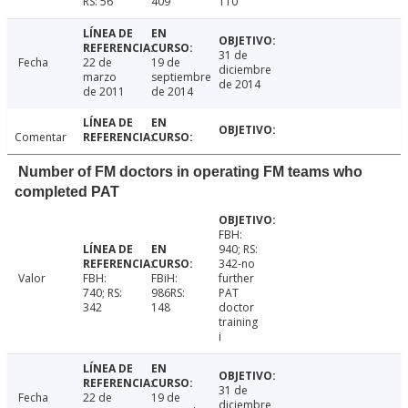
RS: 56
409
110
31 de
Fecha
22 de
19 de
diciembre
marzo
septiembre
de 2014
de 2011
de 2014
Comentar
Number of FM doctors in operating FM teams who
completed PAT
FBH:
940; RS:
342-no
Valor
FBH:
FBiH:
further
740; RS:
986RS:
PAT
342
148
doctor
training
i
31 de
Fecha
22 de
19 de
diciembre