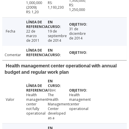
1,500,000;
1,000,000
RS:
RS:
(2009);
1,193,230
1,250,000
RS: 1,20
31 de
Fecha
22 de
19 de
diciembre
marzo
septiembre
de 2014
de 2011
de 2014
Comentar
Health management center operational with annual
budget and regular work plan
FBiH:
Health
The
Health
Valor
management
Health
management
center
Management
center
not fully
Center
operational
operational
developed
as a