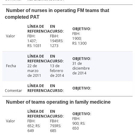
Number of nurses in operating FM teams that
completed PAT
FBH:
Valor
FBH:
FBiH:
1900;
1437;
1945RS:
RS: 1300
RS: 1031
1273
31 de
Fecha
22 de
13 de
diciembre
marzo
febrero
de 2014
de 2011
de 2014
Comentar
Number of teams operating in family medicine
FBH:
Valor
FBH:
FBiH:
900; RS:
652; RS:
793RS:
650
649
685