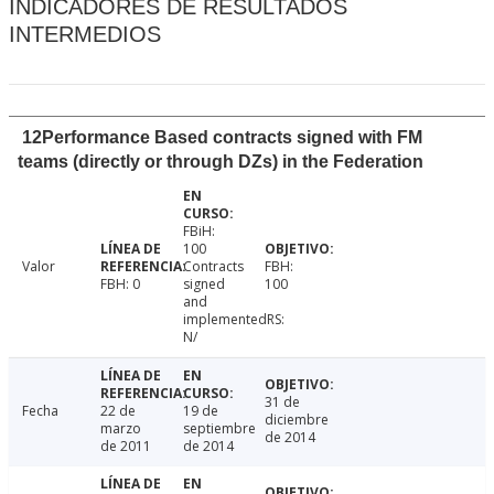
INDICADORES DE RESULTADOS
INTERMEDIOS
12Performance Based contracts signed with FM
teams (directly or through DZs) in the Federation
FBiH:
100
Valor
Contracts
FBH:
FBH: 0
signed
100
and
implementedRS:
N/
31 de
Fecha
22 de
19 de
diciembre
marzo
septiembre
de 2014
de 2011
de 2014