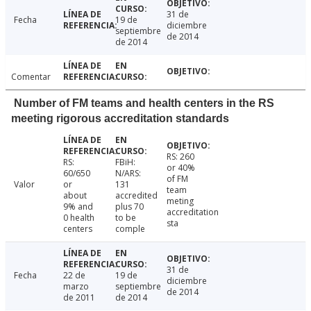
31 de
Fecha
19 de
diciembre
septiembre
de 2014
de 2014
Comentar
Number of FM teams and health centers in the RS
meeting rigorous accreditation standards
RS: 260
RS:
FBiH:
or 40%
60/650
N/ARS:
of FM
Valor
or
131
team
about
accredited
meting
9% and
plus 70
accreditation
0 health
to be
sta
centers
comple
31 de
Fecha
22 de
19 de
diciembre
marzo
septiembre
de 2014
de 2011
de 2014