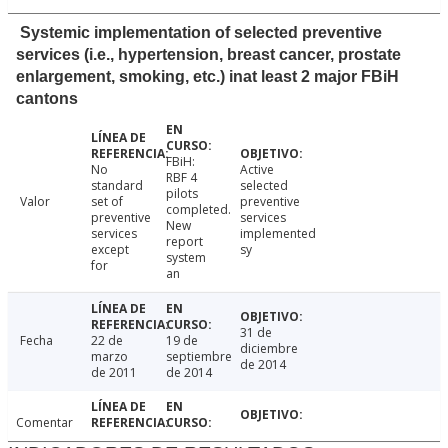
Systemic implementation of selected preventive
services (i.e., hypertension, breast cancer, prostate
enlargement, smoking, etc.) inat least 2 major FBiH
cantons
FBiH:
No
Active
RBF 4
standard
selected
pilots
Valor
set of
preventive
completed.
preventive
services
New
services
implemented
report
except
sy
system
for
an
31 de
Fecha
22 de
19 de
diciembre
marzo
septiembre
de 2014
de 2011
de 2014
Comentar