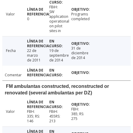
FBiH:
SW
Valor
Programs
application
0
completed
operational
on pilot
sites in
31 de
Fecha
22 de
19 de
diciembre
marzo
septiembre
de 2014
de 2011
de 2014
Comentar
FM ambulantas constructed, reconstructed or
renovated (several ambulantas per DZ)
FBH:
Valor
FBH:
FBiH:
385; RS:
335; RS:
455RS:
275
146
213