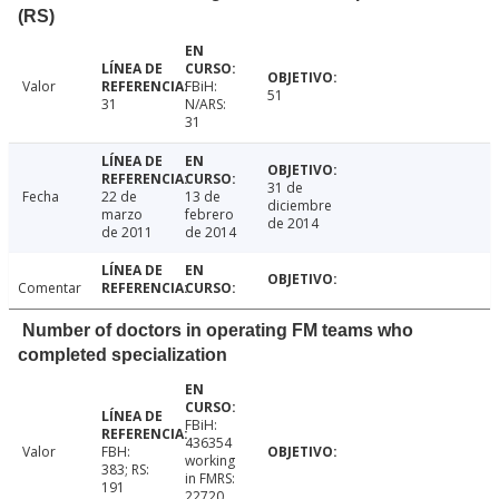
(RS)
Valor
FBiH:
51
31
N/ARS:
31
31 de
Fecha
22 de
13 de
diciembre
marzo
febrero
de 2014
de 2011
de 2014
Comentar
Number of doctors in operating FM teams who
completed specialization
FBiH:
436354
Valor
FBH:
working
383; RS:
in FMRS:
191
22720