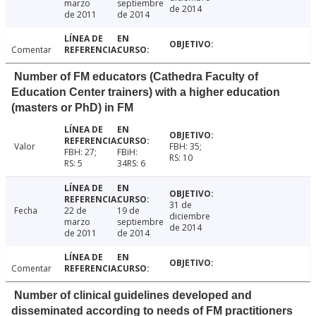
marzo
septiembre
de 2014
de 2011
de 2014
Comentar
Number of FM educators (Cathedra Faculty of
Education Center trainers) with a higher education
(masters or PhD) in FM
Valor
FBH: 35;
FBH: 27;
FBiH:
RS: 10
RS: 5
34RS: 6
31 de
Fecha
22 de
19 de
diciembre
marzo
septiembre
de 2014
de 2011
de 2014
Comentar
Number of clinical guidelines developed and
disseminated according to needs of FM practitioners