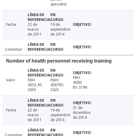
specialist
Fecha
22 de
19 de
marzo
septiembre
de 2011
de 2014
Comentar
Number of health personnel receiving training
FBH:
Valor
FBH:
FBiH:
4000;
3853; RS
4587RS:
RS: 3196
2055
3425
31 de
Fecha
22 de
19 de
diciembre
marzo
septiembre
de 2014
de 2011
de 2014
Comentar