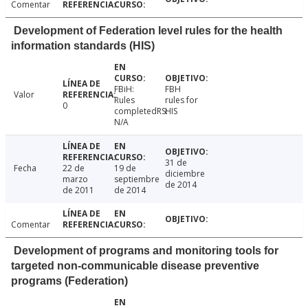
Comentar
Development of Federation level rules for the health
information standards (HIS)
FBiH:
FBH
Valor
Rules
rules for
0
completedRS:
HIS
N/A
31 de
Fecha
22 de
19 de
diciembre
marzo
septiembre
de 2014
de 2011
de 2014
Comentar
Development of programs and monitoring tools for
targeted non-communicable disease preventive
programs (Federation)