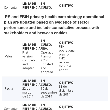
Comentar
RS and FBiH primary health care strategy operational
plan are updated based on evidence of sector
performance and include consultative process with
stakeholders and between entities
FBH
FBiH:
operational
First
Operation
plan for
Valor
version
Plan for
PHC
completed
2014
reform
and
updated
for 2014
adopted
and
adopt
adopted
31 de
Fecha
22 de
19 de
diciembre
marzo
septiembre
de 2014
de 2011
de 2014
Comentar