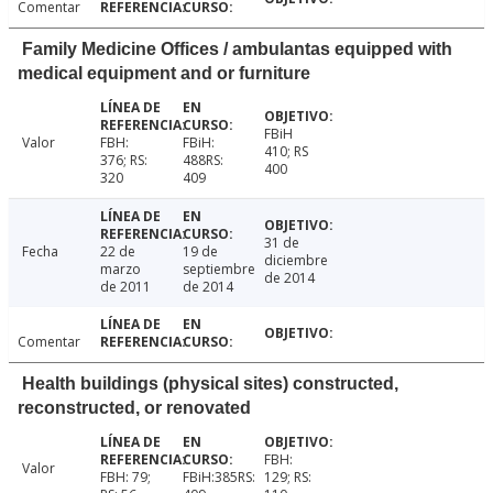
Comentar
Family Medicine Offices / ambulantas equipped with
medical equipment and or furniture
FBiH
Valor
FBH:
FBiH:
410; RS
376; RS:
488RS:
400
320
409
31 de
Fecha
22 de
19 de
diciembre
marzo
septiembre
de 2014
de 2011
de 2014
Comentar
Health buildings (physical sites) constructed,
reconstructed, or renovated
FBH:
Valor
FBH: 79;
FBiH:385RS:
129; RS: