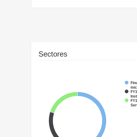
Sectores
Fin
mic
FY1
Inst
FY1
Ser