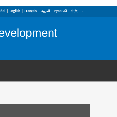
añol
English
Français
العربية
Русский
中文
Development