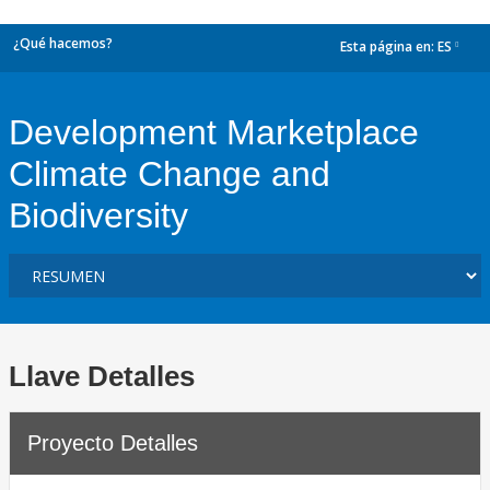
¿Qué hacemos?
Esta página en:
ES
dropdown
Development Marketplace
Climate Change and
Biodiversity
Llave Detalles
Proyecto Detalles