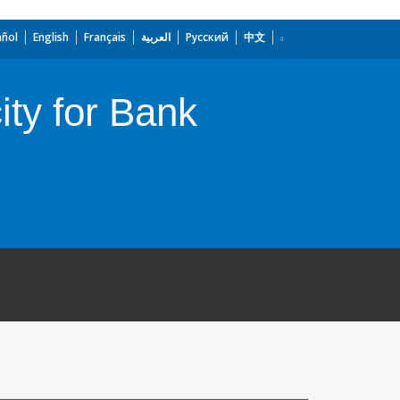
añol
English
Français
العربية
Русский
中文
ty for Bank