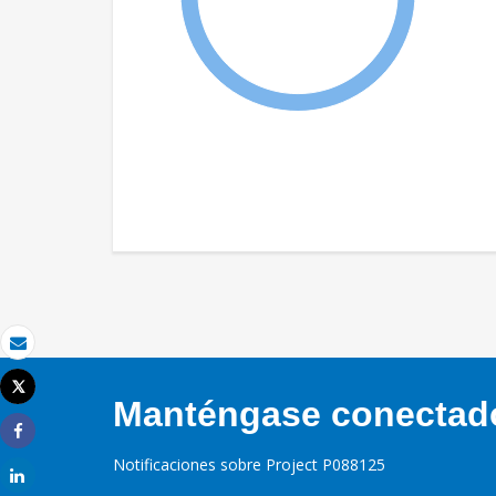
Correo electrónico
Tweet
Manténgase conectado,
Imprimir
Share
Notificaciones sobre Project P088125
Share