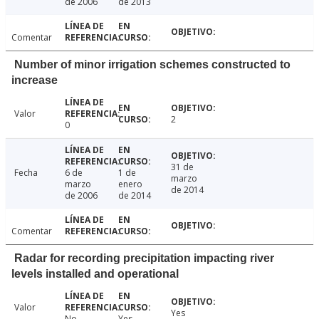
de 2006
de 2013
Comentar
Number of minor irrigation schemes constructed to
increase
Valor
2
0
31 de
Fecha
6 de
1 de
marzo
marzo
enero
de 2014
de 2006
de 2014
Comentar
Radar for recording precipitation impacting river
levels installed and operational
Valor
Yes
No
Yes