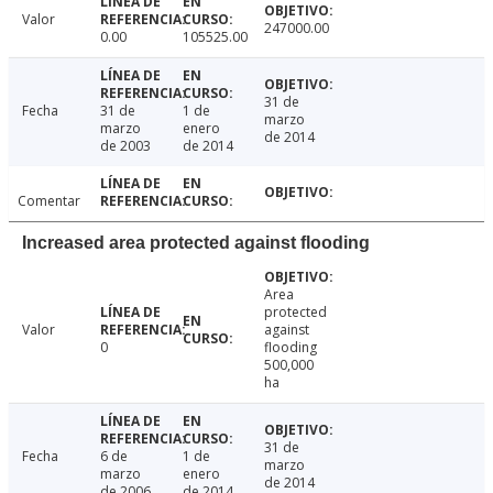
Valor
247000.00
0.00
105525.00
31 de
Fecha
31 de
1 de
marzo
marzo
enero
de 2014
de 2003
de 2014
Comentar
Increased area protected against flooding
Area
protected
Valor
against
0
flooding
500,000
ha
31 de
Fecha
6 de
1 de
marzo
marzo
enero
de 2014
de 2006
de 2014