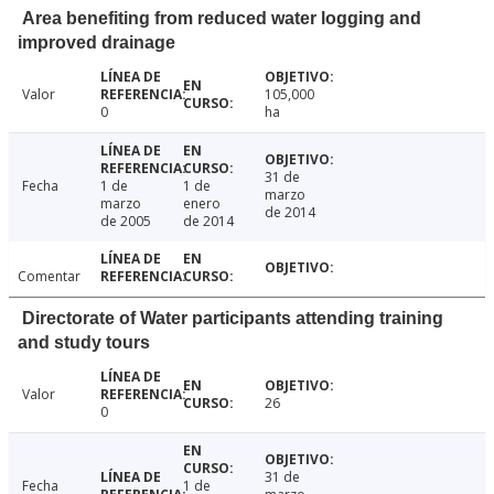
Area benefiting from reduced water logging and
improved drainage
Valor
105,000
0
ha
31 de
Fecha
1 de
1 de
marzo
marzo
enero
de 2014
de 2005
de 2014
Comentar
Directorate of Water participants attending training
and study tours
Valor
26
0
31 de
Fecha
1 de