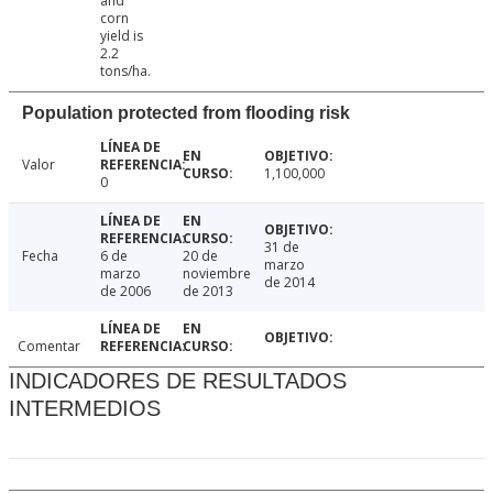
and
corn
yield is
2.2
tons/ha.
Population protected from flooding risk
Valor
1,100,000
0
31 de
Fecha
6 de
20 de
marzo
marzo
noviembre
de 2014
de 2006
de 2013
Comentar
INDICADORES DE RESULTADOS
INTERMEDIOS