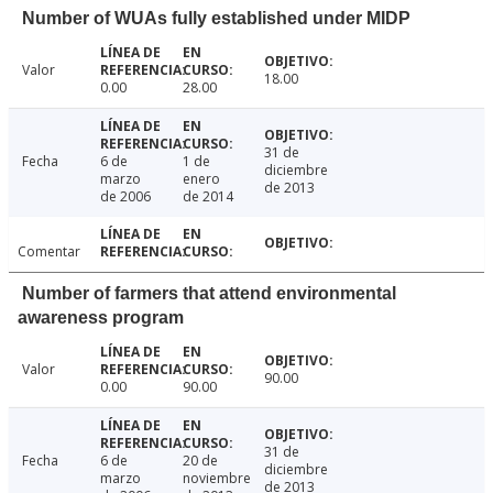
Number of WUAs fully established under MIDP
Valor
18.00
0.00
28.00
31 de
Fecha
6 de
1 de
diciembre
marzo
enero
de 2013
de 2006
de 2014
Comentar
Number of farmers that attend environmental
awareness program
Valor
90.00
0.00
90.00
31 de
Fecha
6 de
20 de
diciembre
marzo
noviembre
de 2013