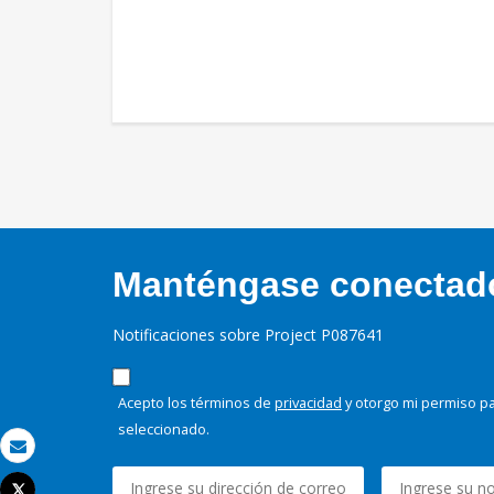
Manténgase conectado,
Notificaciones sobre Project P087641
Acepto los términos de
privacidad
y otorgo mi permiso pa
seleccionado.
Correo electrónico
Tweet