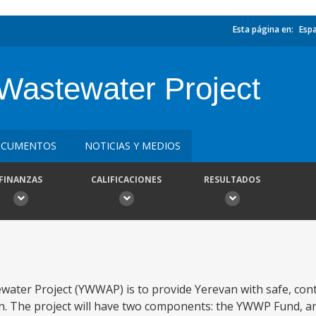
Esta página en:
Esp
Wastewater Project
CUMENTOS
NOTICIAS Y MEDIOS
FINANZAS
CALIFICACIONES
RESULTADOS
water Project (YWWAP) is to provide Yerevan with safe, con
on. The project will have two components: the YWWP Fund, a