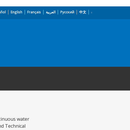
añol
English
Français
العربية
Русский
中文
tinuous water
nd Technical