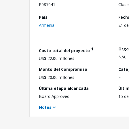
P087641
Close
País
Fech
Armenia
21 de
1
Orga
Costo total del proyecto
N/A
US$ 22.00 millones
Monto del Compromiso
Cate
US$ 20.00 millones
F
Última etapa alcanzada
Últi
Board Approved
15 de
Notes