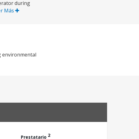
erator during
er Más
ng environmental
2
Prestatario