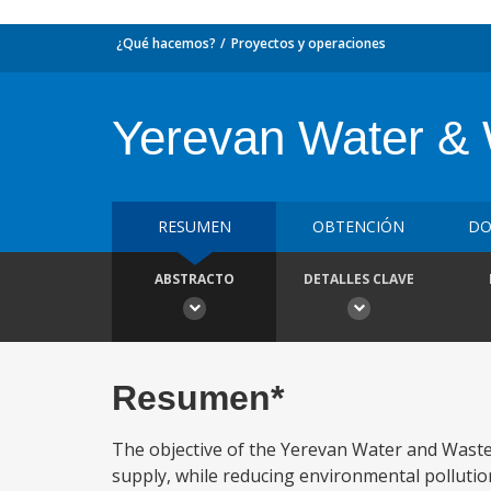
¿Qué hacemos?
Proyectos y operaciones
Yerevan Water & 
RESUMEN
OBTENCIÓN
DO
ABSTRACTO
DETALLES CLAVE
Resumen*
The objective of the Yerevan Water and Waste
supply, while reducing environmental polluti