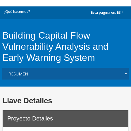
¿Qué hacemos?
Esta página en:
ES
dropdown
Building Capital Flow
Vulnerability Analysis and
Early Warning System
Llave Detalles
Proyecto Detalles