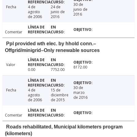
30 de
Fecha
4 de
24 de
junio de
agosto
junio de
2016
de 2006
2016
Comentar
Ppl provided wth elec. by hhold conn.–
Offgrid/minigrid–Only renewable sources
Valor
8172.00
0.00
7752.00
30 de
Fecha
4 de
15 de
marzo
agosto
diciembre
de 2016
de 2006
de 2015
Comentar
Roads rehabilitated, Municipal kilometers program
(kilometers)