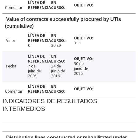
Comentar
Value of contracts successfully procured by UTIs
(cumulative)
Valor
31.1
0
30.89
30 de
Fecha
7 de
24 de
junio de
julio de
junio de
2016
2005
2016
Comentar
INDICADORES DE RESULTADOS
INTERMEDIOS
Distribution lines constructed or rehabilitated under