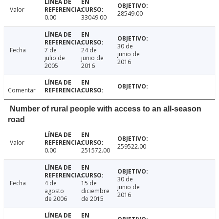
Valor
28549.00
0.00
33049.00
30 de
Fecha
7 de
24 de
junio de
julio de
junio de
2016
2005
2016
Comentar
Number of rural people with access to an all-season
road
Valor
259522.00
0.00
251572.00
30 de
Fecha
4 de
15 de
junio de
agosto
diciembre
2016
de 2006
de 2015