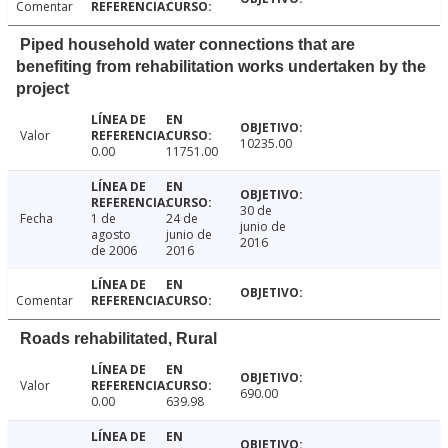
Comentar
Piped household water connections that are
benefiting from rehabilitation works undertaken by the
project
Valor
10235.00
0.00
11751.00
30 de
Fecha
1 de
24 de
junio de
agosto
junio de
2016
de 2006
2016
Comentar
Roads rehabilitated, Rural
Valor
690.00
0.00
639.98