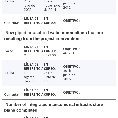
Fecha
7 de
25 de
junio de
julio de
noviembre
2012
2005
de 2014
Comentar
New piped household water connections that are
resulting from the project intervention
Valor
4652.00
0.00
3492.00
30 de
Fecha
1 de
24 de
junio de
agosto
junio de
2016
de 2006
2016
Comentar
Number of integrated mancomunal infrastructure
plans completed