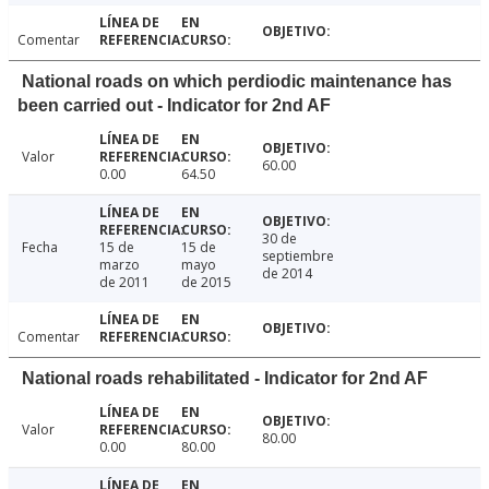
Comentar
National roads on which perdiodic maintenance has
been carried out - Indicator for 2nd AF
Valor
60.00
0.00
64.50
30 de
Fecha
15 de
15 de
septiembre
marzo
mayo
de 2014
de 2011
de 2015
Comentar
National roads rehabilitated - Indicator for 2nd AF
Valor
80.00
0.00
80.00