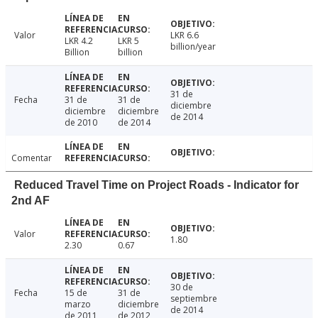
Valor
LKR 6.6
LKR 4.2
LKR 5
billion/year
Billion
billion
31 de
Fecha
31 de
31 de
diciembre
diciembre
diciembre
de 2014
de 2010
de 2014
Comentar
Reduced Travel Time on Project Roads - Indicator for
2nd AF
Valor
1.80
2.30
0.67
30 de
Fecha
15 de
31 de
septiembre
marzo
diciembre
de 2014
de 2011
de 2012