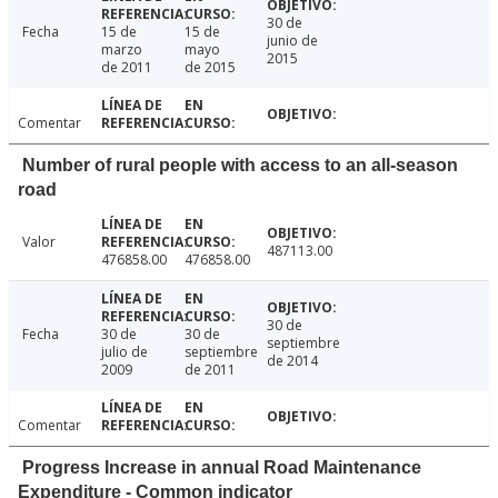
30 de
Fecha
15 de
15 de
junio de
marzo
mayo
2015
de 2011
de 2015
Comentar
Number of rural people with access to an all-season
road
Valor
487113.00
476858.00
476858.00
30 de
Fecha
30 de
30 de
septiembre
julio de
septiembre
de 2014
2009
de 2011
Comentar
Progress Increase in annual Road Maintenance
Expenditure - Common indicator