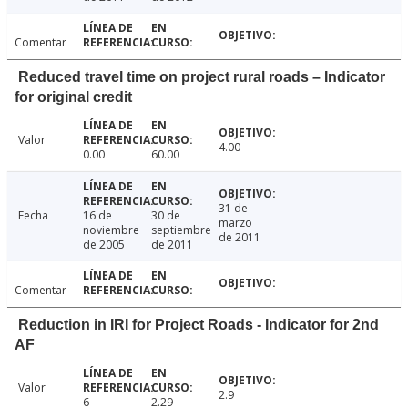
Comentar
Reduced travel time on project rural roads – Indicator
for original credit
Valor
4.00
0.00
60.00
31 de
Fecha
16 de
30 de
marzo
noviembre
septiembre
de 2011
de 2005
de 2011
Comentar
Reduction in IRI for Project Roads - Indicator for 2nd
AF
Valor
2.9
6
2.29