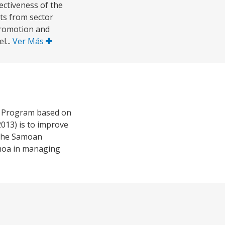
ectiveness of the
ts from sector
promotion and
l...
Ver Más
he Program based on
013) is to improve
f the Samoan
amoa in managing