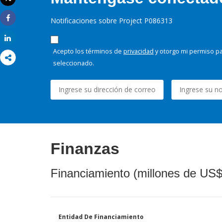
Imprimir
Notificaciones sobre Project P086313
Share
Share
Acepto los términos de
privacidad
y otorgo mi permiso pa
seleccionado.
Finanzas
Financiamiento (millones de US$
Entidad De Financiamiento