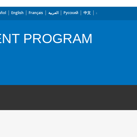
añol
English
Français
العربية
Русский
中文
ENT PROGRAM