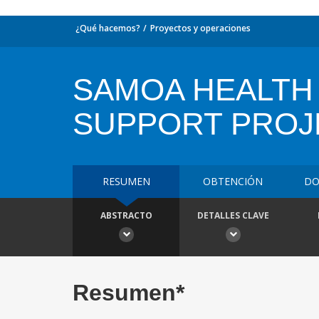
¿Qué hacemos?
Proyectos y operaciones
SAMOA HEALT
SUPPORT PROJ
RESUMEN
OBTENCIÓN
DO
ABSTRACTO
DETALLES CLAVE
Resumen*