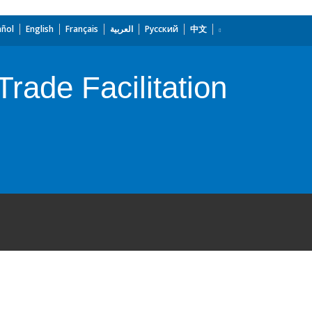
añol
English
Français
العربية
Русский
中文
ade Facilitation