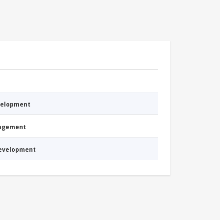
evelopment
nagement
Development