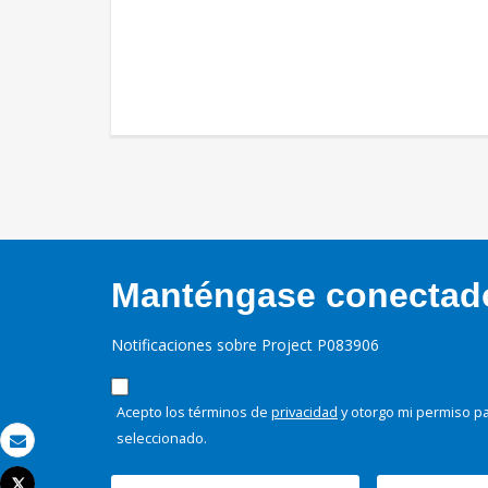
Manténgase conectado,
Notificaciones sobre Project P083906
Acepto los términos de
privacidad
y otorgo mi permiso pa
seleccionado.
Correo electrónico
Tweet