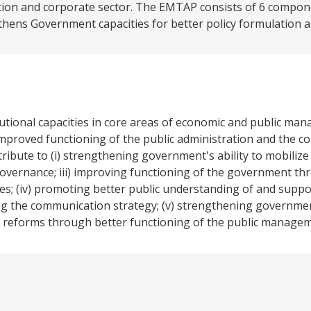
ation and corporate sector. The EMTAP consists of 6 compon
ns Government capacities for better policy formulation an
itutional capacities in core areas of economic and public m
proved functioning of the public administration and the co
ntribute to (i) strengthening government's ability to mobilize
e governance; iii) improving functioning of the government 
s; (iv) promoting better public understanding of and suppo
 the communication strategy; (v) strengthening government
l reforms through better functioning of the public manageme