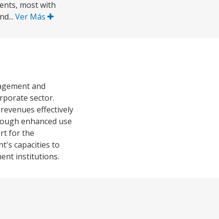
ents, most with
d...
Ver Más
anagement and
rporate sector.
 revenues effectively
through enhanced use
rt for the
's capacities to
nt institutions.