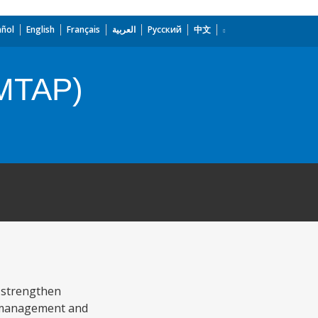
añol
English
Français
العربية
Русский
中文
EMTAP)
 strengthen
cy management and