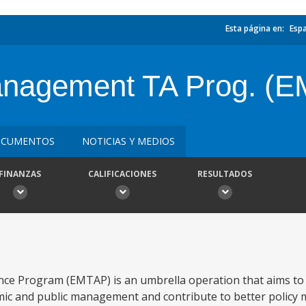
Esta página en:
Esp
nagement TA Prog. (
CUMENTOS
NOTICIAS Y MEDIOS
FINANZAS
CALIFICACIONES
RESULTADOS
ce Program (EMTAP) is an umbrella operation that aims to
onomic and public management and contribute to better poli