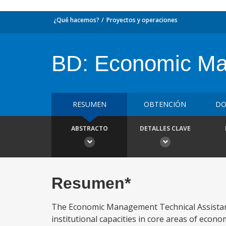
¿Qué hacemos?
Proyectos y operaciones
BD: Economic Ma
RESUMEN
OBTENCIÓN
DO
ABSTRACTO
DETALLES CLAVE
Resumen*
The Economic Management Technical Assistan
institutional capacities in core areas of ec