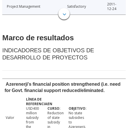
2011-
Project Management
Satisfactory
12-24
Marco de resultados
INDICADORES DE OBJETIVOS DE
DESARROLLO DE PROYECTOS
Azerenerji's financial position strengthened (i.e. need
for Govt. financial support reduced/eliminated.
USD400
million
Reduction
No state
Valor
subsidy
of state
subsidies
from
subsidy
to
the
in
Azerenerji.