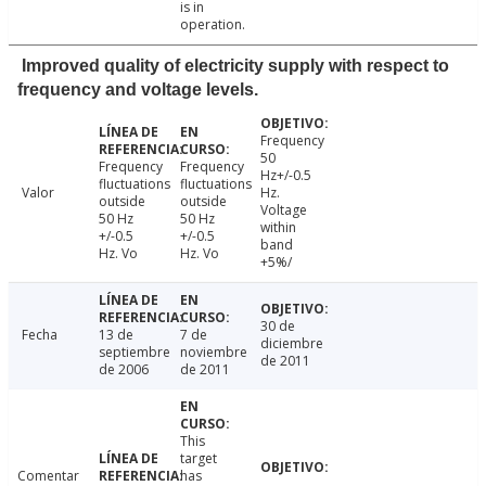
is in
operation.
Improved quality of electricity supply with respect to
frequency and voltage levels.
Frequency
50
Frequency
Frequency
Hz+/-0.5
fluctuations
fluctuations
Valor
Hz.
outside
outside
Voltage
50 Hz
50 Hz
within
+/-0.5
+/-0.5
band
Hz. Vo
Hz. Vo
+5%/
30 de
Fecha
13 de
7 de
diciembre
septiembre
noviembre
de 2011
de 2006
de 2011
This
target
Comentar
has