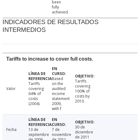
been
fully
achieved.
INDICADORES DE RESULTADOS
INTERMEDIOS
Tariffs to increase to cover full costs.
Based
Tariffs
Tariffs
on the
covering
Valor
covering
audited
100% of
64% of
income
costs by
costs
statement
2010.
(2004).
2009,
with f
30 de
Fecha
13 de
7 de
diciembre
septiembre
noviembre
de 2011
de 2006
de 2011