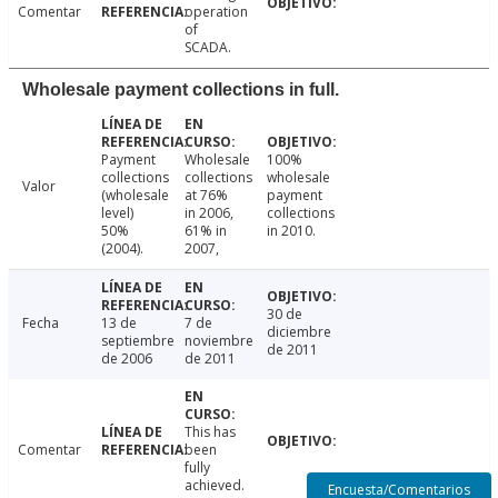
Comentar
operation
of
SCADA.
Wholesale payment collections in full.
Payment
Wholesale
100%
collections
collections
wholesale
Valor
(wholesale
at 76%
payment
level)
in 2006,
collections
50%
61% in
in 2010.
(2004).
2007,
30 de
Fecha
13 de
7 de
diciembre
septiembre
noviembre
de 2011
de 2006
de 2011
This has
Comentar
been
fully
achieved.
Encuesta/Comentarios