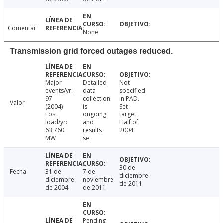
Comentar
None
Transmission grid forced outages reduced.
Major
Detailed
Not
events/yr:
data
specified
97
collection
in PAD.
Valor
(2004)
is
Set
Lost
ongoing
target:
load/yr:
and
Half of
63,760
results
2004.
MW
se
30 de
Fecha
31 de
7 de
diciembre
diciembre
noviembre
de 2011
de 2004
de 2011
Pending