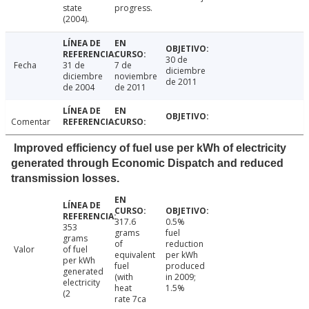
state
progress.
(2004).
30 de
Fecha
31 de
7 de
diciembre
diciembre
noviembre
de 2011
de 2004
de 2011
Comentar
Improved efficiency of fuel use per kWh of electricity
generated through Economic Dispatch and reduced
transmission losses.
317.6
0.5%
353
grams
fuel
grams
of
reduction
Valor
of fuel
equivalent
per kWh
per kWh
fuel
produced
generated
(with
in 2009;
electricity
heat
1.5%
(2
rate 7ca