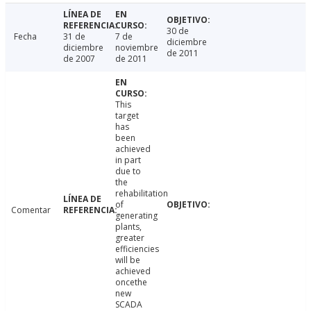
30 de
Fecha
31 de
7 de
diciembre
diciembre
noviembre
de 2011
de 2007
de 2011
This
target
has
been
achieved
in part
due to
the
rehabilitation
of
Comentar
generating
plants,
greater
efficiencies
will be
achieved
oncethe
new
SCADA