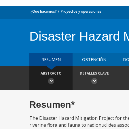
¿Qué hacemos?
Proyectos y operaciones
Disaster Hazard M
RESUMEN
OBTENCIÓN
DO
ABSTRACTO
DETALLES CLAVE
Resumen*
The Disaster Hazard Mitigation Project for th
riverine flora and fauna to radionuclides ass