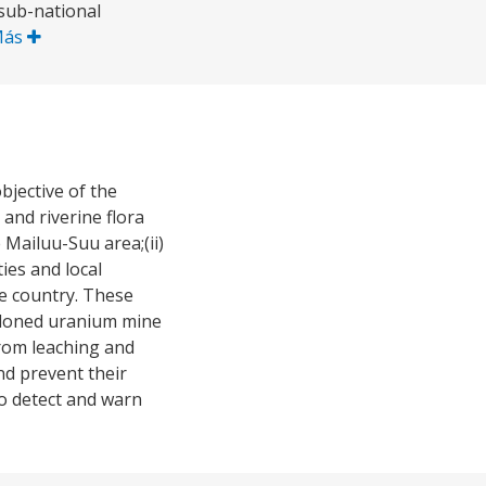
sub-national
Más
bjective of the
and riverine flora
Mailuu-Suu area;(ii)
es and local
the country. These
andoned uranium mine
from leaching and
nd prevent their
to detect and warn