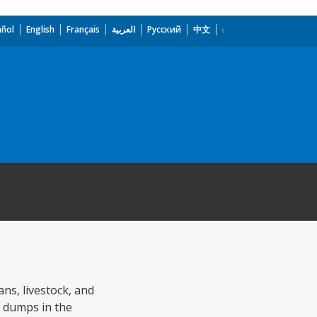
añol
English
Français
العربية
Русский
中文
ns, livestock, and
k dumps in the