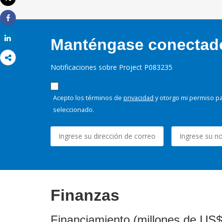
Imprimir
Share
Share
Manténgase conectado,
Notificaciones sobre Project P083235
Acepto los términos de
privacidad
y otorgo mi permiso pa
seleccionado.
Finanzas
Financiamiento (millones de US$