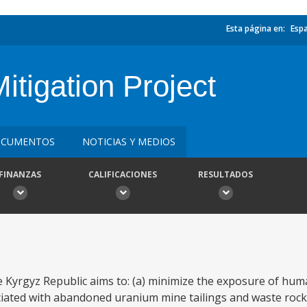
Esta página en:
Esp
itigation Project
CUMENTOS
NOTICIAS Y MEDIOS
FINANZAS
CALIFICACIONES
RESULTADOS
e Kyrgyz Republic aims to: (a) minimize the exposure of huma
ociated with abandoned uranium mine tailings and waste roc