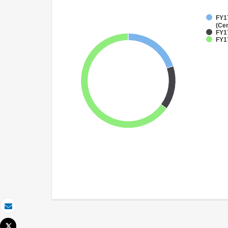
FY1
(Cen
FY1
FY17
Correo electrónico
Tweet