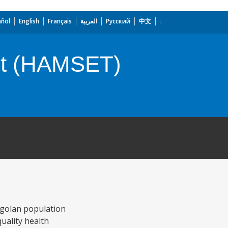
añol
English
Français
العربية
Русский
中文
ect (HAMSET)
ngolan population
uality health