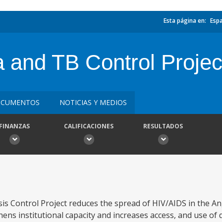
Esta página en:
Esp
a and TB Control Proj
CUMENTOS
NOTICIAS Y MEDIOS
FINANZAS
CALIFICACIONES
RESULTADOS
is Control Project reduces the spread of HIV/AIDS in the A
ns institutional capacity and increases access, and use of q