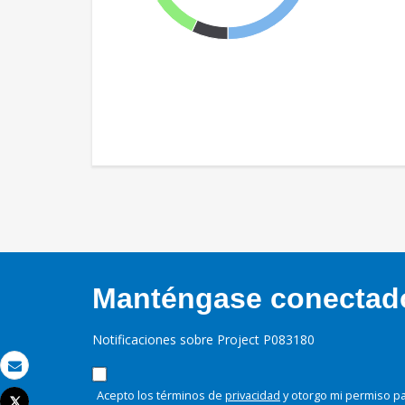
Manténgase conectado,
Notificaciones sobre Project P083180
Correo electrónico
Acepto los términos de
privacidad
y otorgo mi permiso pa
Tweet