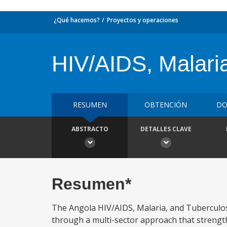
¿Qué hacemos?
Proyectos y operaciones
HIV/AIDS, Malari
RESUMEN
OBTENCIÓN
DO
ABSTRACTO
DETALLES CLAVE
Resumen*
The Angola HIV/AIDS, Malaria, and Tuberculos
through a multi-sector approach that strengthe