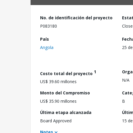
No. de identificación del proyecto
Esta
P083180
Close
País
Fech
Angola
25 de
1
Orga
Costo total del proyecto
N/A
US$ 39.60 millones
Monto del Compromiso
Cate
US$ 35.90 millones
B
Última etapa alcanzada
Últi
Board Approved
15 de
Notes