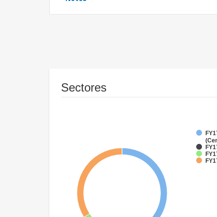
Sectores
FY1
(Cen
FY1
FY17
FY17