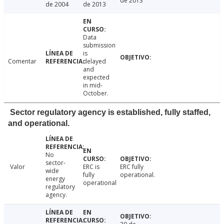
de 2013
de 2004
de 2013
Data
submission
is
Comentar
delayed
and
expected
in mid-
October.
Sector regulatory agency is established, fully staffed,
and operational.
No
sector-
Valor
ERC is
ERC fully
wide
fully
operational.
energy
operational
regulatory
agency.