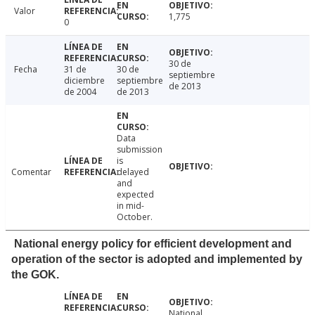
Valor
1,775
0
30 de
Fecha
31 de
30 de
septiembre
diciembre
septiembre
de 2013
de 2004
de 2013
Data
submission
is
Comentar
delayed
and
expected
in mid-
October.
National energy policy for efficient development and
operation of the sector is adopted and implemented by
the GOK.
National