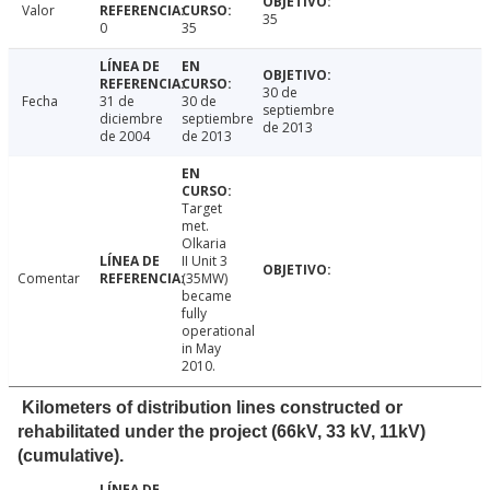
Valor
35
0
35
30 de
Fecha
31 de
30 de
septiembre
diciembre
septiembre
de 2013
de 2004
de 2013
Target
met.
Olkaria
II Unit 3
Comentar
(35MW)
became
fully
operational
in May
2010.
Kilometers of distribution lines constructed or
rehabilitated under the project (66kV, 33 kV, 11kV)
(cumulative).