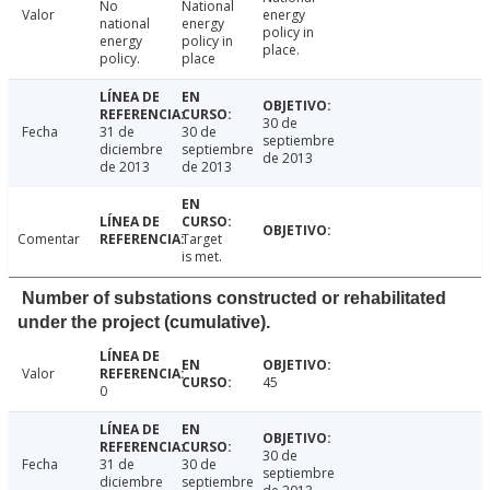
No
National
Valor
energy
national
energy
policy in
energy
policy in
place.
policy.
place
30 de
Fecha
31 de
30 de
septiembre
diciembre
septiembre
de 2013
de 2013
de 2013
Comentar
Target
is met.
Number of substations constructed or rehabilitated
under the project (cumulative).
Valor
45
0
30 de
Fecha
31 de
30 de
septiembre
diciembre
septiembre