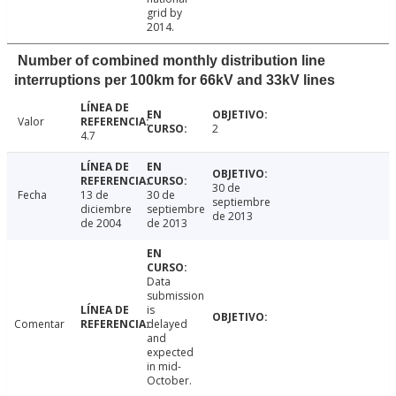
grid by
2014.
Number of combined monthly distribution line
interruptions per 100km for 66kV and 33kV lines
Valor
2
4.7
30 de
Fecha
13 de
30 de
septiembre
diciembre
septiembre
de 2013
de 2004
de 2013
Data
submission
is
Comentar
delayed
and
expected
in mid-
October.