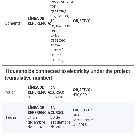
requirements
for
gazetting
legislation,
12
Comentar
regulations
remain
to be
gazetted
at the
time of
project
closing.
Households connected to electricity under the project
(cumulative number)
Valor
450,000
0
526000
30 de
Fecha
31 de
30 de
septiembre
diciembre
septiembre
de 2013
de 2004
de 2013