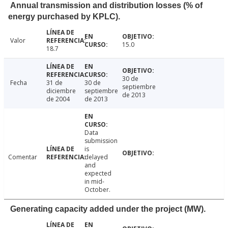
Annual transmission and distribution losses (% of
energy purchased by KPLC).
Valor
15.0
18.7
30 de
Fecha
31 de
30 de
septiembre
diciembre
septiembre
de 2013
de 2004
de 2013
Data
submission
is
Comentar
delayed
and
expected
in mid-
October.
Generating capacity added under the project (MW).