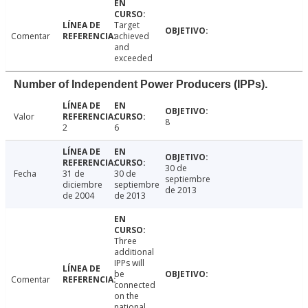
Target
Comentar
achieved
and
exceeded
Number of Independent Power Producers (IPPs).
Valor
8
2
6
30 de
Fecha
31 de
30 de
septiembre
diciembre
septiembre
de 2013
de 2004
de 2013
Three
additional
IPPs will
be
Comentar
connected
on the
national