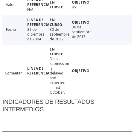
Valor
95
N/A
30 de
Fecha
31 de
30 de
septiembre
diciembre
septiembre
de 2013
de 2004
de 2012
Data
submission
is
Comentar
delayed
and
expected
in mid-
October.
INDICADORES DE RESULTADOS
INTERMEDIOS