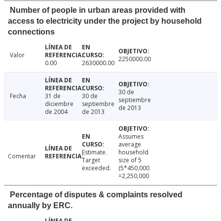
Number of people in urban areas provided with
access to electricity under the project by household
connections
Valor
2250000.00
0.00
2630000.00
30 de
Fecha
31 de
30 de
septiembre
diciembre
septiembre
de 2013
de 2004
de 2013
Assumes
average
Estimate.
household
Comentar
Target
size of 5
exceeded.
(5*450,000
=2,250,000
Percentage of disputes & complaints resolved
annually by ERC.