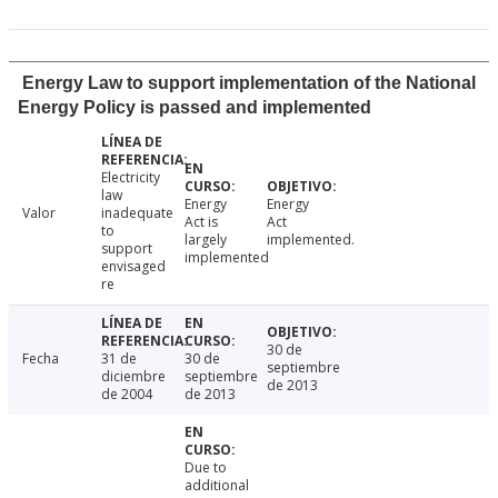
Energy Law to support implementation of the National
Energy Policy is passed and implemented
Electricity
law
Energy
Energy
Valor
inadequate
Act is
Act
to
largely
implemented.
support
implemented
envisaged
re
30 de
Fecha
31 de
30 de
septiembre
diciembre
septiembre
de 2013
de 2004
de 2013
Due to
additional