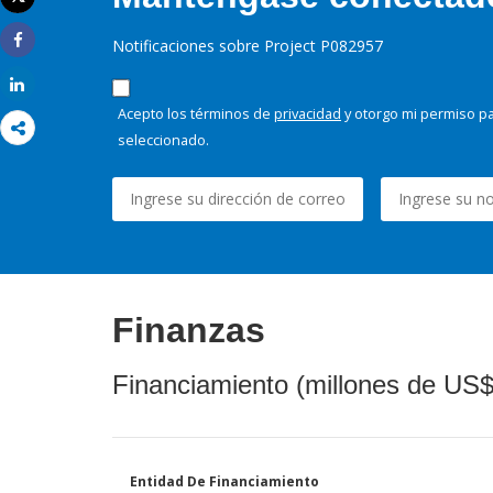
Imprimir
Notificaciones sobre Project P082957
Share
Share
Acepto los términos de
privacidad
y otorgo mi permiso pa
seleccionado.
Finanzas
Financiamiento (millones de US$
Entidad De Financiamiento