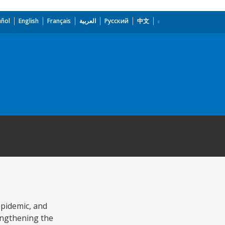
añol
English
Français
العربية
Русский
中文
epidemic, and
rengthening the