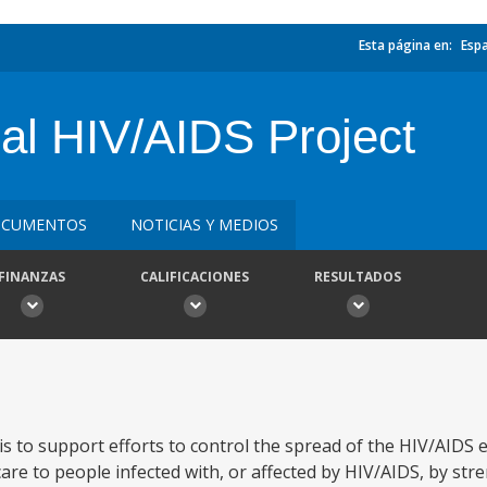
Esta página en:
Esp
ral HIV/AIDS Project
CUMENTOS
NOTICIAS Y MEDIOS
FINANZAS
CALIFICACIONES
RESULTADOS
is to support efforts to control the spread of the HIV/AIDS 
are to people infected with, or affected by HIV/AIDS, by st