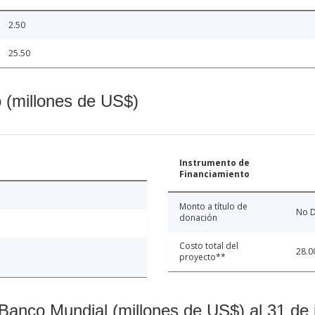
2.50
25.50
o (millones de US$)
Instrumento de
Financiamiento
Monto a título de
No D
donación
Costo total del
28.0
proyecto**
Banco Mundial (millones de US$) al 31 de 