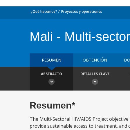
¿Qué hacemos?
Proyectos y operaciones
Mali - Multi-secto
RESUMEN
OBTENCIÓN
DO
ABSTRACTO
DETALLES CLAVE
Resumen*
The Multi-Sectoral HIV/AIDS Project objective 
provide sustainable access to treatment, and c