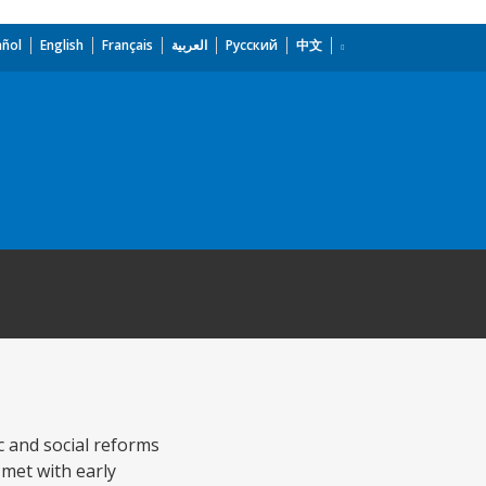
añol
English
Français
العربية
Русский
中文
c and social reforms
met with early