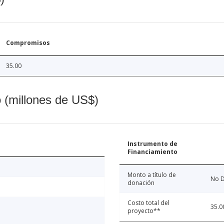
Compromisos
35.00
o (millones de US$)
Instrumento de
Financiamiento
Monto a título de
No D
donación
Costo total del
35.0
proyecto**