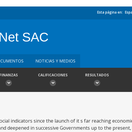
Esta página en:
Esp
 Net SAC
CUMENTOS
NOTICIAS Y MEDIOS
FINANZAS
CALIFICACIONES
RESULTADOS
cial indicators since the launch of it s far reaching economi
 and deepened in successive Governments up to the present, 