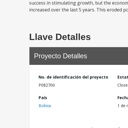
success in stimulating growth, but the econom
increased over the last 5 years. This eroded p
Llave Detalles
Proyecto Detalles
No. de identificación del proyecto
Esta
P082700
Close
País
Fech
Bolivia
1 de 