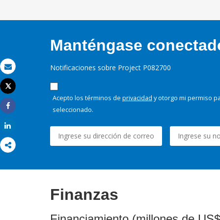
Manténgase conectado,
Notificaciones sobre Project P082700
Correo electrónico
Tweet
Imprimir
Acepto los términos de
privacidad
y otorgo mi permiso pa
seleccionado.
Share
Share
Finanzas
Financiamiento (millones de US$