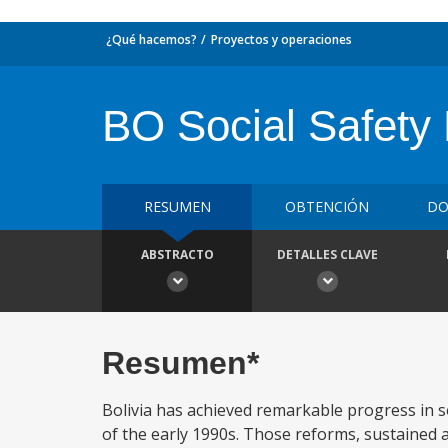
¿Qué hacemos?
Proyectos y operaciones
BO Social Safety
RESUMEN
OBTENCIÓN
DO
ABSTRACTO
DETALLES CLAVE
Resumen*
Bolivia has achieved remarkable progress in so
of the early 1990s. Those reforms, sustained