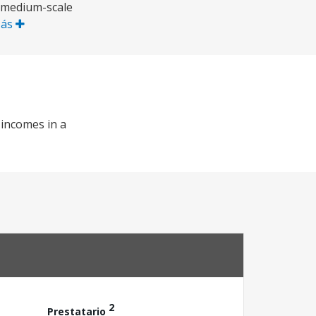
d medium-scale
Más
 incomes in a
2
Prestatario