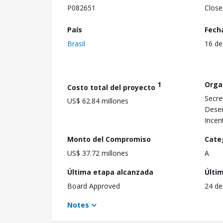
P082651
Close
País
Fech
Brasil
16 de
1
Orga
Costo total del proyecto
Secre
US$ 62.84 millones
Dese
Incen
Monto del Compromiso
Cate
US$ 37.72 millones
A
Última etapa alcanzada
Últi
Board Approved
24 de
Notes