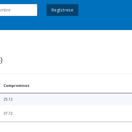
Regístrese
)
Compromisos
25.12
37.72