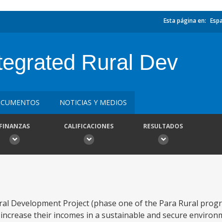
Esta página en:
Esp
tegrated Rural Dev
CUMENTOS
NOTICIAS Y MEDIOS
FINANZAS
CALIFICACIONES
RESULTADOS
ural Development Project (phase one of the Para Rural progra
n increase their incomes in a sustainable and secure environ