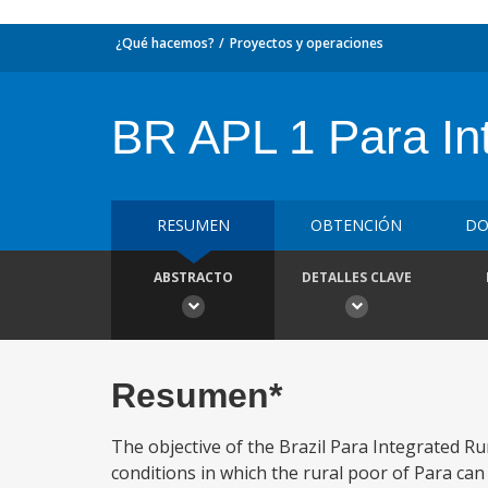
¿Qué hacemos?
Proyectos y operaciones
BR APL 1 Para In
RESUMEN
OBTENCIÓN
DO
ABSTRACTO
DETALLES CLAVE
Resumen*
The objective of the Brazil Para Integrated R
conditions in which the rural poor of Para ca