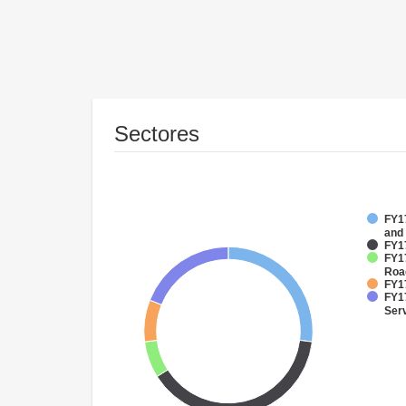
Sectores
FY17
and
FY1
FY17
Roa
FY1
FY17
Ser