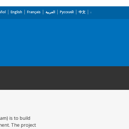
añol
English
Français
العربية
Русский
中文
m) is to build
ment. The project