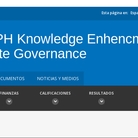
Esta página en:
Esp
H Knowledge Enhencm
ate Governance
CUMENTOS
NOTICIAS Y MEDIOS
FINANZAS
CALIFICACIONES
RESULTADOS