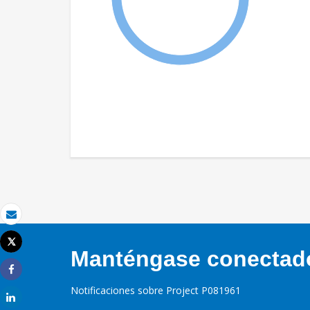
Correo electrónico
Tweet
Manténgase conectado,
Imprimir
Share
Notificaciones sobre Project P081961
Share