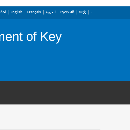
añol
English
Français
العربية
Русский
中文
ent of Key