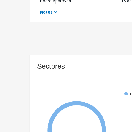
Board Approved
15 de
Notes
Sectores
F