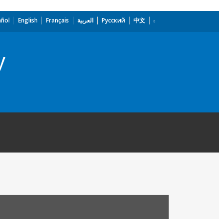
añol
English
Français
العربية
Русский
中文
y