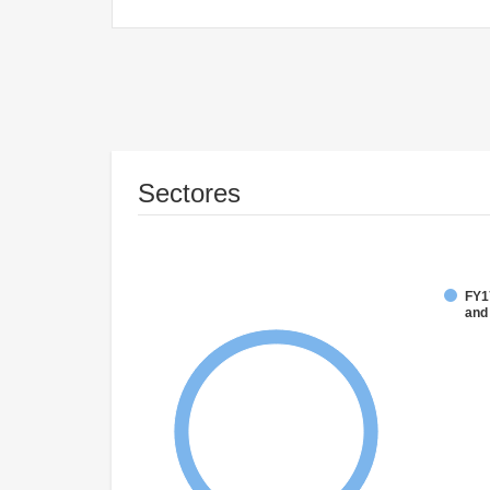
Sectores
FY17
and