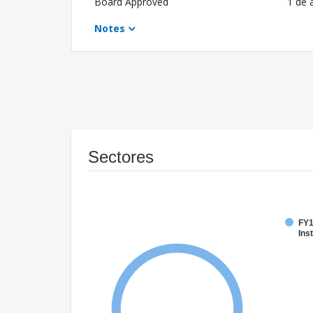
Board Approved
1 de 
Notes
Sectores
FY1
Inst