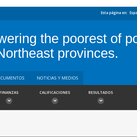
Esta página en:
Esp
wering the poorest of 
ortheast provinces.
CUMENTOS
NOTICIAS Y MEDIOS
FINANZAS
CALIFICACIONES
RESULTADOS