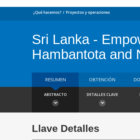
¿Qué hacemos?
Proyectos y operaciones
Sri Lanka - Empo
Hambantota and N
RESUMEN
OBTENCIÓN
DO
ABSTRACTO
DETALLES CLAVE
Llave Detalles