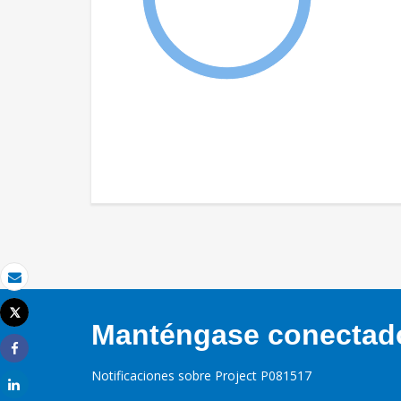
Correo electrónico
Tweet
Manténgase conectado,
Imprimir
Share
Notificaciones sobre Project P081517
Share