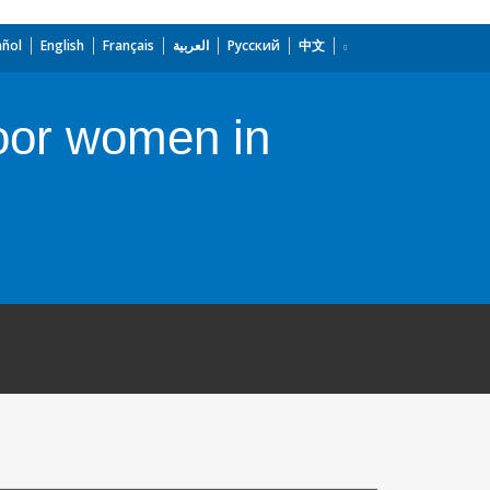
añol
English
Français
العربية
Русский
中文
poor women in