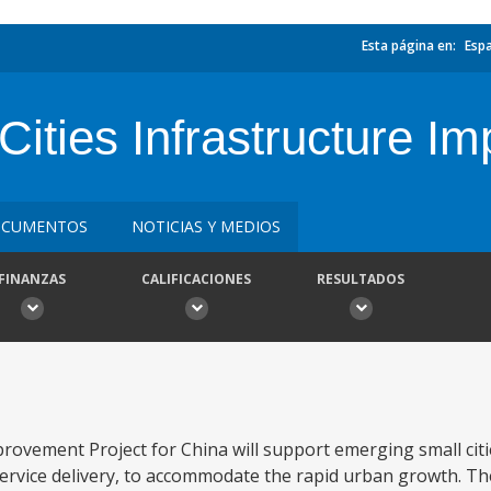
Esta página en:
Esp
ities Infrastructure I
CUMENTOS
NOTICIAS Y MEDIOS
FINANZAS
CALIFICACIONES
RESULTADOS
rovement Project for China will support emerging small cit
 service delivery, to accommodate the rapid urban growth. Th