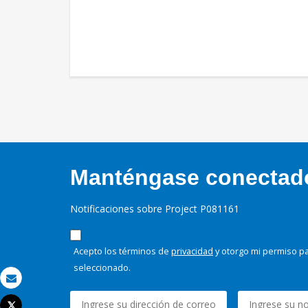
Manténgase conectado,
Notificaciones sobre Project P081161
Acepto los términos de
privacidad
y otorgo mi permiso pa
seleccionado.
Correo electrónico
Tweet