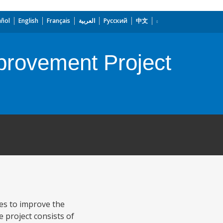
añol
English
Français
العربية
Русский
中文
mprovement Project
ies to improve the
e project consists of