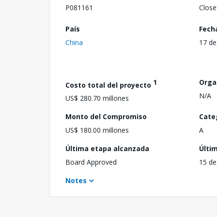
P081161
Close
País
Fech
China
17 de
1
Orga
Costo total del proyecto
N/A
US$ 280.70 millones
Monto del Compromiso
Cate
US$ 180.00 millones
A
Última etapa alcanzada
Últi
Board Approved
15 de
Notes