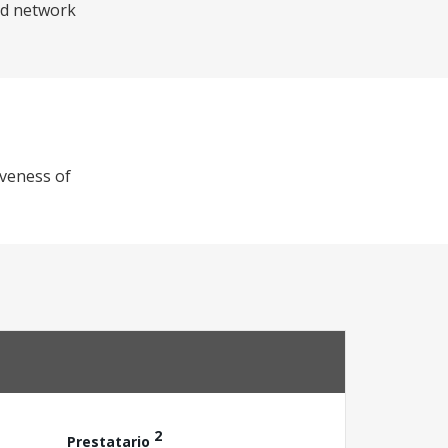
nd network
iveness of
2
Prestatario