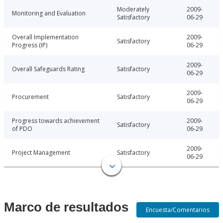
Moderately
2009-
Monitoring and Evaluation
Satisfactory
06-29
Overall Implementation
2009-
Satisfactory
Progress (IP)
06-29
2009-
Overall Safeguards Rating
Satisfactory
06-29
2009-
Procurement
Satisfactory
06-29
Progress towards achievement
2009-
Satisfactory
of PDO
06-29
2009-
Project Management
Satisfactory
06-29
Marco de resultados
Encuesta/Comentarios