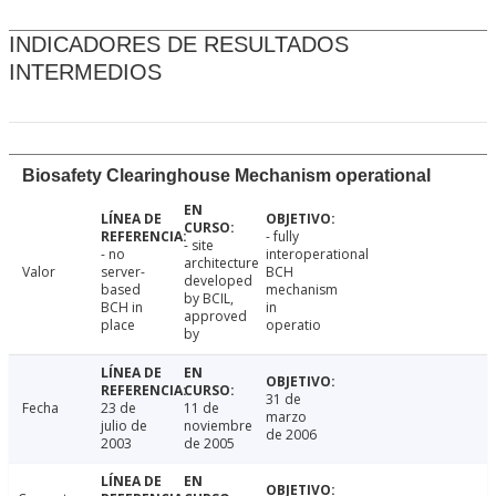
INDICADORES DE RESULTADOS
INTERMEDIOS
Biosafety Clearinghouse Mechanism operational
- fully
- site
- no
interoperational
architecture
Valor
server-
BCH
developed
based
mechanism
by BCIL,
BCH in
in
approved
place
operatio
by
31 de
Fecha
23 de
11 de
marzo
julio de
noviembre
de 2006
2003
de 2005