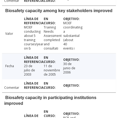
Comentar
Biosafety capacity among key stakeholders improved
MOEF
MOEF
Training
coordinating
conducting
Needs
a
Valor
about 5
Assessment
substantial
training
completed
(about
courses/year
and
40
on b
consultati
events i
30 de
Fecha
23 de
11 de
junio de
julio de
noviembre
2006
2003
de 2005
Comentar
Biosafety capacity in participating institutions
improved
PCR and