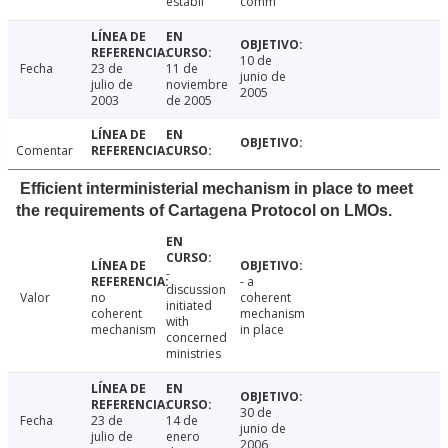
establi
comm
10 de
Fecha
23 de
11 de
junio de
julio de
noviembre
2005
2003
de 2005
Comentar
Efficient interministerial mechanism in place to meet
the requirements of Cartagena Protocol on LMOs.
-
- a
discussion
Valor
no
coherent
initiated
coherent
mechanism
with
mechanism
in place
concerned
ministries
30 de
Fecha
23 de
14 de
junio de
julio de
enero
2006