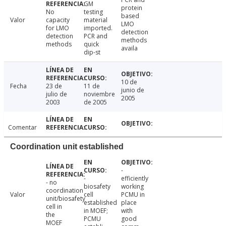
GM
protein
No
testing
based
Valor
capacity
material
LMO
for LMO
imported.
detection
detection
PCR and
methods
methods
quick
availa
dip-st
10 de
Fecha
23 de
11 de
junio de
julio de
noviembre
2005
2003
de 2005
Comentar
Coordination unit established
-
-
efficiently
- no
biosafety
working
coordination
Valor
cell
PCMU in
unit/biosafety
established
place
cell in
in MOEF;
with
the
PCMU
good
MOEF