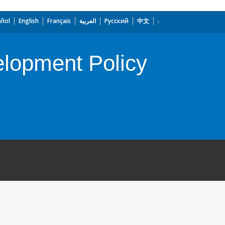
añol
English
Français
العربية
Русский
中文
lopment Policy