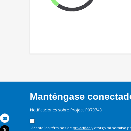
Manténgase conectado,
Notificaciones sobre Project P079748
Correo electrónico
Acepto los términos de
privacidad
y otorgo mi permiso pa
Tweet