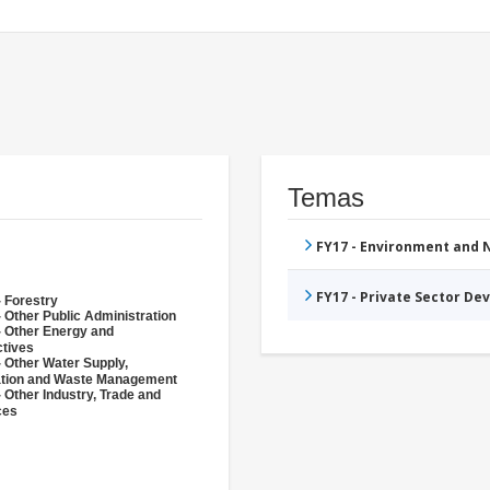
Temas
FY17 - Environment and
FY17 - Private Sector D
- Forestry
 Other Public Administration
- Other Energy and
ctives
- Other Water Supply,
ation and Waste Management
 Other Industry, Trade and
ces