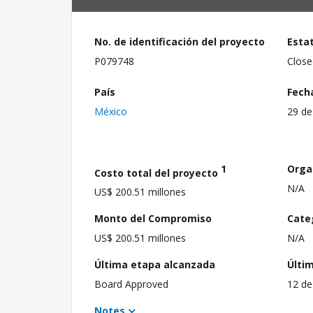
No. de identificación del proyecto
Esta
P079748
Close
País
Fech
México
29 de
1
Orga
Costo total del proyecto
N/A
US$ 200.51 millones
Monto del Compromiso
Cate
US$ 200.51 millones
N/A
Última etapa alcanzada
Últi
Board Approved
12 de
Notes