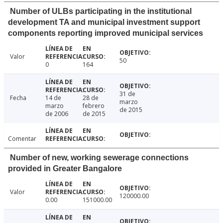
Number of ULBs participating in the institutional
development TA and municipal investment support
components reporting improved municipal services
Valor
50
0
164
31 de
Fecha
14 de
28 de
marzo
marzo
febrero
de 2015
de 2006
de 2015
Comentar
Number of new, working sewerage connections
provided in Greater Bangalore
Valor
120000.00
0.00
151000.00