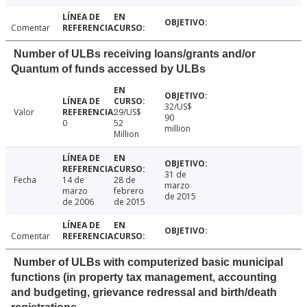
Comentar
Number of ULBs receiving loans/grants and/or
Quantum of funds accessed by ULBs
32/US$
Valor
29/US$
90
0
52
million
Million
31 de
Fecha
14 de
28 de
marzo
marzo
febrero
de 2015
de 2006
de 2015
Comentar
Number of ULBs with computerized basic municipal
functions (in property tax management, accounting
and budgeting, grievance redressal and birth/death