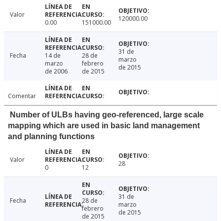
Valor
120000.00
0.00
151000.00
31 de
Fecha
14 de
28 de
marzo
marzo
febrero
de 2015
de 2006
de 2015
Comentar
Number of ULBs having geo-referenced, large scale
mapping which are used in basic land management
and planning functions
Valor
28
0
12
31 de
Fecha
28 de
marzo
febrero
de 2015
de 2015