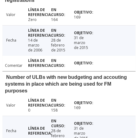
registrations
Valor
169
Zero
164
31 de
Fecha
14 de
28 de
marzo
marzo
febrero
de 2015
de 2006
de 2015
Comentar
Number of ULBs with new budgeting and accouting
systems in place which are being used for FM
purposes
Valor
169
0
158
31 de
Fecha
28 de
marzo
febrero