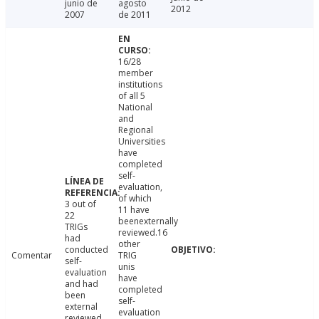
junio de
agosto
2012
2007
de 2011
16/28
member
institutions
of all 5
National
and
Regional
Universities
have
completed
self-
evaluation,
of which
3 out of
11 have
22
beenexternally
TRIGs
reviewed.16
had
other
conducted
Comentar
TRIG
self-
unis
evaluation
have
and had
completed
been
self-
external
evaluation
reviewed