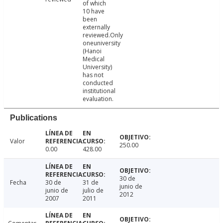
of which
10 have
been
externally
reviewed.Only
oneuniversity
(Hanoi
Medical
University)
has not
conducted
institutional
evaluation.
Publications
Valor
250.00
0.00
428.00
30 de
Fecha
30 de
31 de
junio de
junio de
julio de
2012
2007
2011