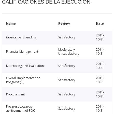
CALIFICACIONES DE LA EJECUCIÓN
Name
Review
Date
2011-
Counterpart Funding
Satisfactory
10-31
Moderately
2011-
Financial Management
Unsatisfactory
10-31
2011-
Monitoring and Evaluation
Satisfactory
10-31
Overall Implementation
2011-
Satisfactory
Progress (IP)
10-31
2011-
Procurement
Satisfactory
10-31
Progress towards
2011-
Satisfactory
achievement of PDO
10-31