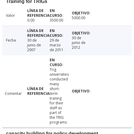
Training for TRIGs
Valor
5000.00
0.00
3500.00
30 de
Fecha
30 de
29 de
junio de
junio de
marzo
2012
2007
de 2011
Trig
universities
conducted
many
short-
Comentar
term
traning
for their
staff as
part of
the TRIG
programs
capacity building for policy development