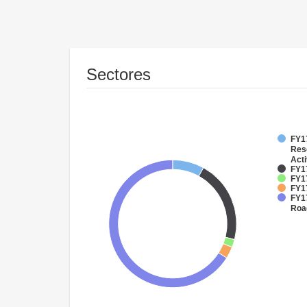
Sectores
FY17
Res
Acti
FY1
FY1
FY17
FY17
Roa