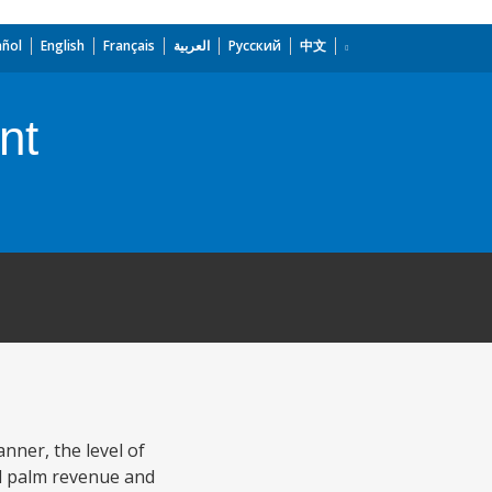
añol
English
Français
العربية
Русский
中文
nt
nner, the level of
il palm revenue and