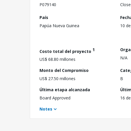
P079140
Close
País
Fech
Papúa Nueva Guinea
10 de
1
Orga
Costo total del proyecto
N/A
US$ 68.80 millones
Monto del Compromiso
Cate
US$ 27.50 millones
B
Última etapa alcanzada
Últi
Board Approved
16 de
Notes