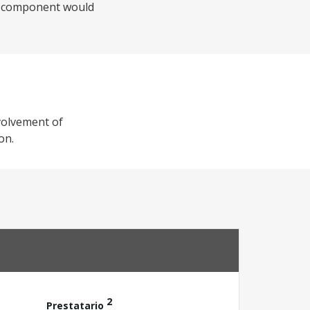
he component would
nvolvement of
on.
2
Prestatario