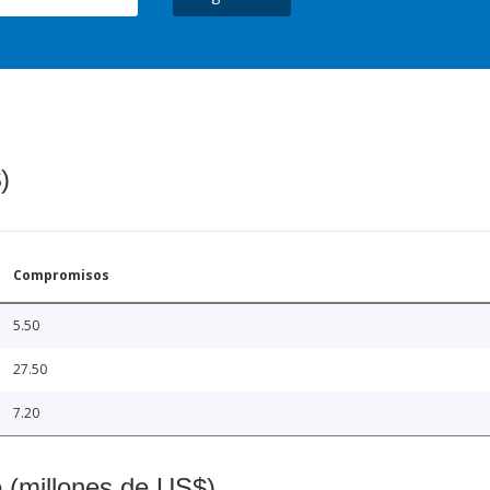
)
Compromisos
5.50
27.50
7.20
o (millones de US$)