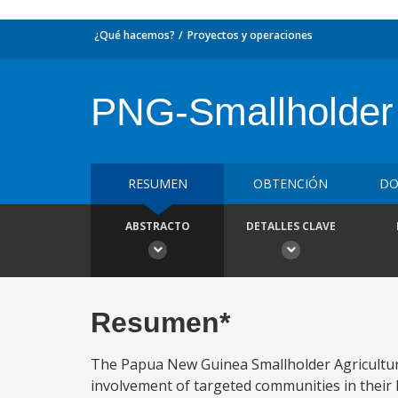
¿Qué hacemos?
Proyectos y operaciones
PNG-Smallholder 
RESUMEN
OBTENCIÓN
DO
ABSTRACTO
DETALLES CLAVE
Resumen*
The Papua New Guinea Smallholder Agriculture
involvement of targeted communities in their