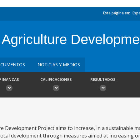
Esta página en:
Esp
Agriculture Developme
CUMENTOS
NOTICIAS Y MEDIOS
FINANZAS
CALIFICACIONES
RESULTADOS
 Development Project aims to increase, in a sustainable ma
 local development through measures aimed at increasing o