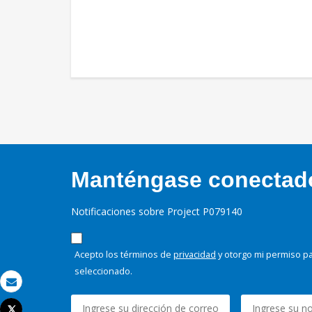
Manténgase conectado,
Notificaciones sobre Project P079140
Acepto los términos de
privacidad
y otorgo mi permiso pa
seleccionado.
Correo electrónico
Tweet