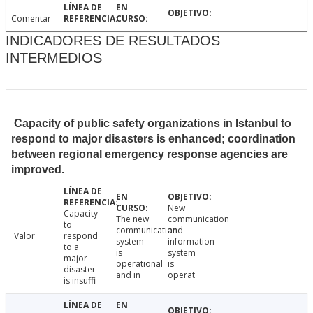
Comentar
INDICADORES DE RESULTADOS
INTERMEDIOS
Capacity of public safety organizations in Istanbul to
respond to major disasters is enhanced; coordination
between regional emergency response agencies are
improved.
New
Capacity
The new
communication
to
communication
and
Valor
respond
system
information
to a
is
system
major
operational
is
disaster
and in
operat
is insuffi