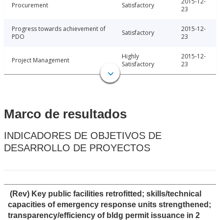
2015-12-
Procurement
Satisfactory
23
Progress towards achievement of
2015-12-
Satisfactory
PDO
23
Highly
2015-12-
Project Management
Satisfactory
23
Marco de resultados
INDICADORES DE OBJETIVOS DE
DESARROLLO DE PROYECTOS
(Rev) Key public facilities retrofitted; skills/technical
capacities of emergency response units strengthened;
transparency/efficiency of bldg permit issuance in 2