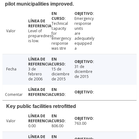
pilot municipalities improved.
Emergency
Technical
response
capacity
units
Valor
Level of
for
are
preparedness
emergency
adequately
is low.
response
equipped
was stre
a
31 de
Fecha
3 de
15 de
diciembre
febrero
diciembre
de 2015
de 2006
de 2015
Comentar
Key public facilities retrofitted
Valor
763.00
0.00
806.00