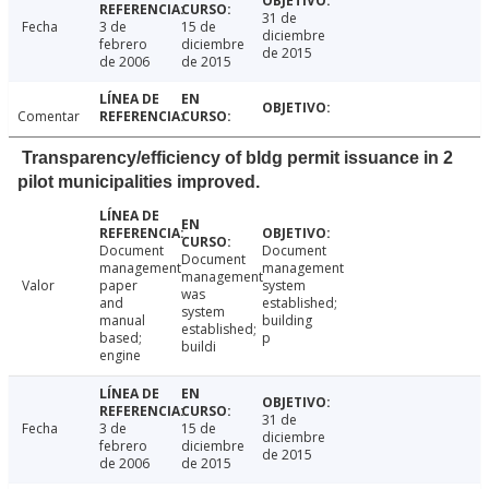
31 de
Fecha
3 de
15 de
diciembre
febrero
diciembre
de 2015
de 2006
de 2015
Comentar
Transparency/efficiency of bldg permit issuance in 2
pilot municipalities improved.
Document
Document
Document
management
management
management
Valor
paper
system
was
and
established;
system
manual
building
established;
based;
p
buildi
engine
31 de
Fecha
3 de
15 de
diciembre
febrero
diciembre
de 2015
de 2006
de 2015