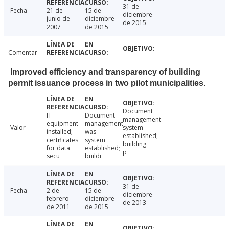
31 de
Fecha
21 de
15 de
diciembre
junio de
diciembre
de 2015
2007
de 2015
Comentar
Improved efficiency and transparency of building
permit issuance process in two pilot municipalities.
Document
IT
Document
management
equipment
management
Valor
system
installed;
was
established;
certificates
system
building
for data
established;
p
secu
buildi
31 de
Fecha
2 de
15 de
diciembre
febrero
diciembre
de 2013
de 2011
de 2015