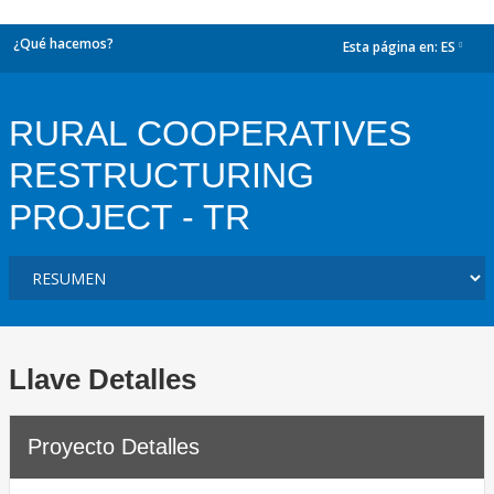
¿Qué hacemos?
Esta página en:
ES
dropdown
RURAL COOPERATIVES
RESTRUCTURING
PROJECT - TR
Llave Detalles
Proyecto Detalles