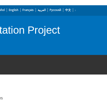
añol
English
Français
العربية
Русский
中文
ation Project
es