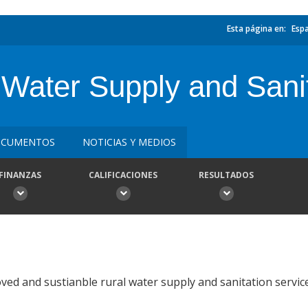
Esta página en:
Esp
Water Supply and Sanit
CUMENTOS
NOTICIAS Y MEDIOS
FINANZAS
CALIFICACIONES
RESULTADOS
ed and sustianble rural water supply and sanitation servic