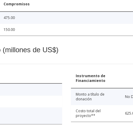
Compromisos
475.00
150.00
o (millones de US$)
Instrumento de
Financiamiento
Monto a título de
No D
donación
Costo total del
625.
proyecto**