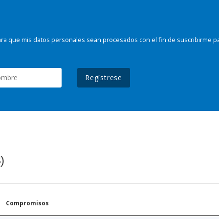
ra que mis datos personales sean procesados con el fin de suscribirme p
Regístrese
)
Compromisos