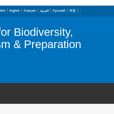
añol
English
Français
العربية
Русский
中文
r Biodiversity,
sm & Preparation