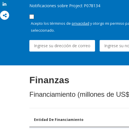
Share
Notificaciones sobre Project P078134
Acepto los términos de
privacidad
y otorgo mi permiso pa
seleccionado.
Finanzas
Financiamiento (millones de US$
Entidad De Financiamiento