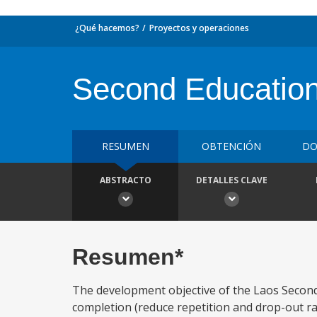
¿Qué hacemos?
Proyectos y operaciones
Second Education
RESUMEN
OBTENCIÓN
DO
ABSTRACTO
DETALLES CLAVE
Resumen*
The development objective of the Laos Second
completion (reduce repetition and drop-out ra