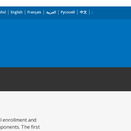
añol
English
Français
العربية
Русский
中文
l enrollment and
ponents. The first