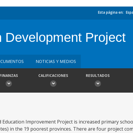
Esta página en:
Esp
 Development Project
CUMENTOS
NOTICIAS Y MEDIOS
FINANZAS
CALIFICACIONES
RESULTADOS
 Education Improvement Project is increased primary schoo
tes) in the 19 poorest provinces. There are four project com