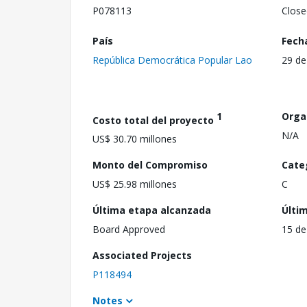
P078113
Close
País
Fech
República Democrática Popular Lao
29 de
1
Orga
Costo total del proyecto
N/A
US$ 30.70 millones
Monto del Compromiso
Cate
US$ 25.98 millones
C
Última etapa alcanzada
Últi
Board Approved
15 de
Associated Projects
P118494
Notes