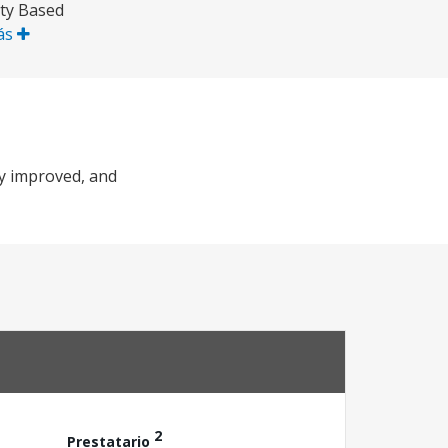
ity Based
ás
ty improved, and
2
Prestatario